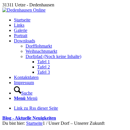
31311 Uetze - Dedenhausen
Startseite
Links
Galerie
Portrait
Downloads
Dorfflohmarkt
Weihnachtsmarkt
Dorfpfad (Noch keine Inhalte)
Tafel 1
Tafel 2
Tafel 3
Kontaktdaten
Impressum
Suche
Menü
Menü
Link zu Rss dieser Seite
Blog - Aktuelle Neuigkeiten
Du bist hier:
Startseite
1
/
Unser Dorf – Unserer Zukunft