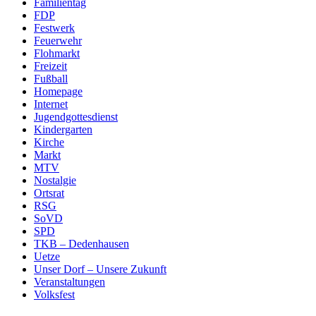
Familientag
FDP
Festwerk
Feuerwehr
Flohmarkt
Freizeit
Fußball
Homepage
Internet
Jugendgottesdienst
Kindergarten
Kirche
Markt
MTV
Nostalgie
Ortsrat
RSG
SoVD
SPD
TKB – Dedenhausen
Uetze
Unser Dorf – Unsere Zukunft
Veranstaltungen
Volksfest