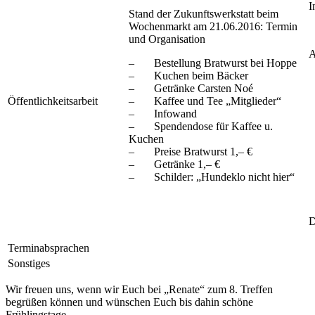
I
Stand der Zukunftswerkstatt beim
Wochenmarkt am 21.06.2016: Termin
und Organisation
A
– Bestellung Bratwurst bei Hoppe
– Kuchen beim Bäcker
– Getränke Carsten Noé
Öffentlichkeitsarbeit
– Kaffee und Tee „Mitglieder“
– Infowand
– Spendendose für Kaffee u.
Kuchen
– Preise Bratwurst 1,– €
– Getränke 1,– €
– Schilder: „Hundeklo nicht hier“
D
Terminabsprachen
Sonstiges
Wir freuen uns, wenn wir Euch bei „Renate“ zum 8. Treffen
begrüßen können und wünschen Euch bis dahin schöne
Frühlingstage