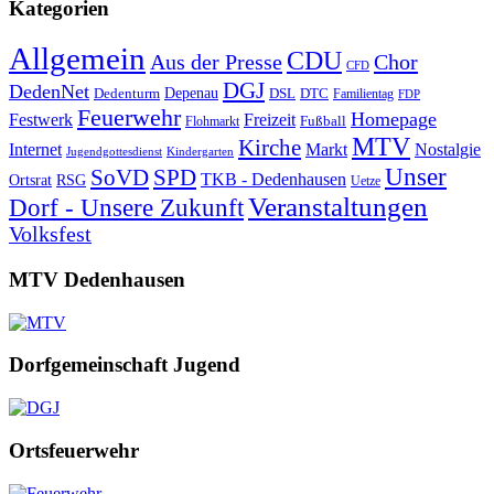
Kategorien
Allgemein
CDU
Aus der Presse
Chor
CFD
DGJ
DedenNet
Depenau
Dedenturm
DSL
DTC
Familientag
FDP
Feuerwehr
Homepage
Festwerk
Freizeit
Fußball
Flohmarkt
MTV
Kirche
Internet
Markt
Nostalgie
Jugendgottesdienst
Kindergarten
Unser
SoVD
SPD
TKB - Dedenhausen
Ortsrat
RSG
Uetze
Veranstaltungen
Dorf - Unsere Zukunft
Volksfest
MTV Dedenhausen
Dorfgemeinschaft Jugend
Ortsfeuerwehr