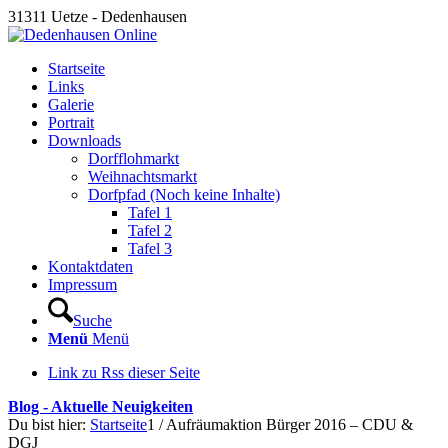
31311 Uetze - Dedenhausen
Startseite
Links
Galerie
Portrait
Downloads
Dorfflohmarkt
Weihnachtsmarkt
Dorfpfad (Noch keine Inhalte)
Tafel 1
Tafel 2
Tafel 3
Kontaktdaten
Impressum
Suche
Menü
Menü
Link zu Rss dieser Seite
Blog - Aktuelle Neuigkeiten
Du bist hier:
Startseite
1
/
Aufräumaktion Bürger 2016 – CDU &
DGJ