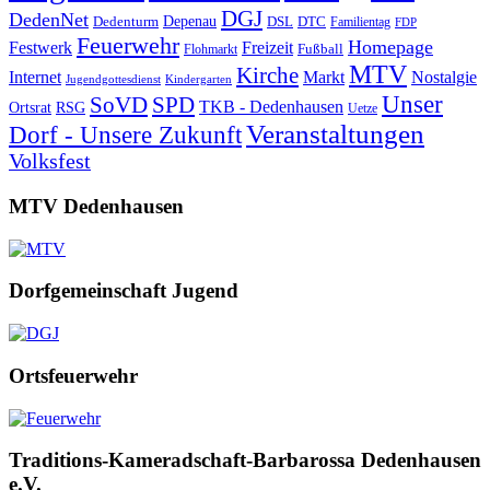
DGJ
DedenNet
Depenau
Dedenturm
DSL
DTC
Familientag
FDP
Feuerwehr
Homepage
Festwerk
Freizeit
Fußball
Flohmarkt
MTV
Kirche
Internet
Markt
Nostalgie
Jugendgottesdienst
Kindergarten
Unser
SoVD
SPD
TKB - Dedenhausen
Ortsrat
RSG
Uetze
Veranstaltungen
Dorf - Unsere Zukunft
Volksfest
MTV Dedenhausen
Dorfgemeinschaft Jugend
Ortsfeuerwehr
Traditions-Kameradschaft-Barbarossa Dedenhausen
e.V.