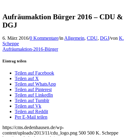
Aufräumaktion Bürger 2016 – CDU &
DGJ
6. März 2016
/
0 Kommentare
/
in
Allgemein
,
CDU
,
DGJ
/
von
K.
Scheppe
Aufräumaktion-2016-Bürger
Eintrag teilen
Teilen auf Facebook
Teilen auf X
Teilen auf WhatsApp
Teilen auf Pinterest
Teilen auf LinkedIn
Teilen auf Tumblr
Teilen auf Vk
Teilen auf Reddit
Per E-Mail teilen
https://cms.dedenhausen.de/wp-
content/uploads/2013/11/cdu_logo.png
500
500
K. Scheppe