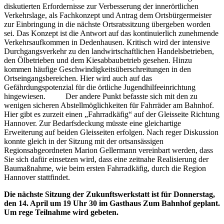
diskutierten Erfordernisse zur Verbesserung der innerörtlichen
Verkehrslage, als Fachkonzept und Antrag dem Ortsbürgermeister
zur Einbringung in die nächste Ortsratssitzung übergeben worden
sei. Das Konzept ist die Antwort auf das kontinuierlich zunehmende
Verkehrsaufkommen in Dedenhausen. Kritisch wird der intensive
Durchgangsverkehr zu den landwirtschaftlichen Handelsbetrieben,
den Ölbetrieben und dem Kiesabbaubetrieb gesehen. Hinzu
kommen häufige Geschwindigkeitsüberschreitungen in den
Ortseingangsbereichen. Hier wird auch auf das
Gefährdungspotenzial für die örtliche Jugendhilfeeinrichtung
hingewiesen. Der andere Punkt befasste sich mit den zu
wenigen sicheren Abstellmöglichkeiten für Fahrräder am Bahnhof.
Hier gibt es zurzeit einen „Fahrradkäfig“ auf der Gleisseite Richtung
Hannover. Zur Bedarfsdeckung müsste eine gleichartige
Erweiterung auf beiden Gleisseiten erfolgen. Nach reger Diskussion
konnte gleich in der Sitzung mit der ortsansässigen
Regionsabgeordneten Marion Gellermann vereinbart werden, dass
Sie sich dafür einsetzen wird, dass eine zeitnahe Realisierung der
Baumaßnahme, wie beim ersten Fahrradkäfig, durch die Region
Hannover stattfindet.
Die nächste Sitzung der Zukunftswerkstatt ist für Donnerstag,
den 14. April um 19 Uhr 30 im Gasthaus Zum Bahnhof geplant.
Um rege Teilnahme wird gebeten.