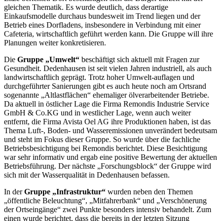
gleichen Thematik. Es wurde deutlich, dass derartige
Einkaufsmodelle durchaus bundesweit im Trend liegen und der
Betrieb eines Dorfladens, insbesondere in Verbindung mit einer
Cafeteria, wirtschaftlich geführt werden kann. Die Gruppe will ihre
Planungen weiter konkretisieren.
Die
Gruppe „Umwelt“
beschäftigt sich aktuell mit Fragen zur
Gesundheit. Dedenhausen ist seit vielen Jahren industriell, als auch
landwirtschaftlich geprägt. Trotz hoher Umwelt-auflagen und
durchgeführter Sanierungen gibt es auch heute noch am Ortsrand
sogenannte „Altlastflächen“ ehemaliger ölverarbeitender Betriebe.
Da aktuell in östlicher Lage die Firma Remondis Industrie Service
GmbH & Co.KG und in westlicher Lage, wenn auch weiter
entfernt, die Firma Avista Oel AG ihre Produktionen haben, ist das
Thema Luft-, Boden- und Wasseremissionen unverändert bedeutsam
und steht im Fokus dieser Gruppe. So wurde über die fachliche
Betriebsbesichtigung bei Remondis berichtet. Diese Besichtigung
war sehr informativ und ergab eine positive Bewertung der aktuellen
Betriebsführung. Der nächste „Forschungsblock“ der Gruppe wird
sich mit der Wasserqualität in Dedenhausen befassen.
In der
Gruppe „Infrastruktur“
wurden neben den Themen
„öffentliche Beleuchtung“, „Mitfahrerbank“ und „Verschönerung
der Ortseingänge“ zwei Punkte besonders intensiv behandelt. Zum
einen wurde berichtet, dass die bereits in der letzten Sitzung