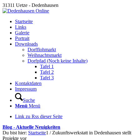
31311 Uetze - Dedenhausen
Startseite
Links
Galerie
Portrait
Downloads
Dorfflohmarkt
Weihnachtsmarkt
Dorfpfad (Noch keine Inhalte)
Tafel 1
Tafel 2
Tafel 3
Kontaktdaten
Impressum
Suche
Menü
Menü
Link zu Rss dieser Seite
Blog - Aktuelle Neuigkeiten
Du bist hier:
Startseite
1
/
Zukunftswerkstatt in Dedenhausen stellt
Projekte vor