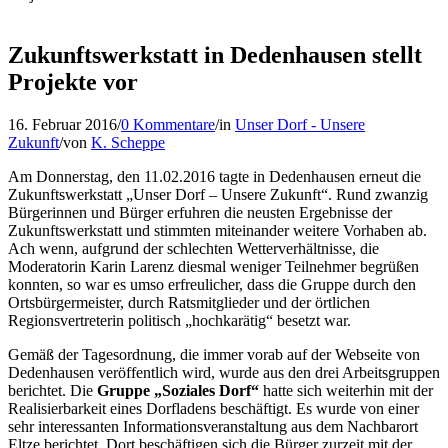
Zukunftswerkstatt in Dedenhausen stellt
Projekte vor
16. Februar 2016
/
0 Kommentare
/
in
Unser Dorf - Unsere
Zukunft
/
von
K. Scheppe
Am Donnerstag, den 11.02.2016 tagte in Dedenhausen erneut die
Zukunftswerkstatt „Unser Dorf – Unsere Zukunft“. Rund zwanzig
Bürgerinnen und Bürger erfuhren die neusten Ergebnisse der
Zukunftswerkstatt und stimmten miteinander weitere Vorhaben ab.
Ach wenn, aufgrund der schlechten Wetterverhältnisse, die
Moderatorin Karin Larenz diesmal weniger Teilnehmer begrüßen
konnten, so war es umso erfreulicher, dass die Gruppe durch den
Ortsbürgermeister, durch Ratsmitglieder und der örtlichen
Regionsvertreterin politisch „hochkarätig“ besetzt war.
Gemäß der Tagesordnung, die immer vorab auf der Webseite von
Dedenhausen veröffentlich wird, wurde aus den drei Arbeitsgruppen
berichtet. Die
Gruppe „Soziales Dorf“
hatte sich weiterhin mit der
Realisierbarkeit eines Dorfladens beschäftigt. Es wurde von einer
sehr interessanten Informationsveranstaltung aus dem Nachbarort
Eltze berichtet. Dort beschäftigen sich die Bürger zurzeit mit der