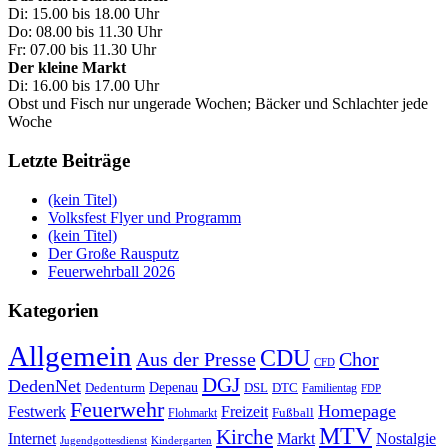
Di: 15.00 bis 18.00 Uhr
Do: 08.00 bis 11.30 Uhr
Fr: 07.00 bis 11.30 Uhr
Der kleine Markt
Di: 16.00 bis 17.00 Uhr
Obst und Fisch nur ungerade Wochen; Bäcker und Schlachter jede
Woche
Letzte Beiträge
(kein Titel)
Volksfest Flyer und Programm
(kein Titel)
Der Große Rausputz
Feuerwehrball 2026
Kategorien
Allgemein
CDU
Aus der Presse
Chor
CFD
DGJ
DedenNet
Depenau
Dedenturm
DSL
DTC
Familientag
FDP
Feuerwehr
Homepage
Festwerk
Freizeit
Fußball
Flohmarkt
MTV
Kirche
Internet
Markt
Nostalgie
Jugendgottesdienst
Kindergarten