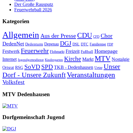
Der Große Rausputz
Feuerwehrball 2026
Kategorien
Allgemein
CDU
Aus der Presse
Chor
CFD
DGJ
DedenNet
Depenau
Dedenturm
DSL
DTC
Familientag
FDP
Feuerwehr
Homepage
Festwerk
Freizeit
Fußball
Flohmarkt
MTV
Kirche
Internet
Markt
Nostalgie
Jugendgottesdienst
Kindergarten
Unser
SoVD
SPD
TKB - Dedenhausen
Ortsrat
RSG
Uetze
Veranstaltungen
Dorf - Unsere Zukunft
Volksfest
MTV Dedenhausen
Dorfgemeinschaft Jugend