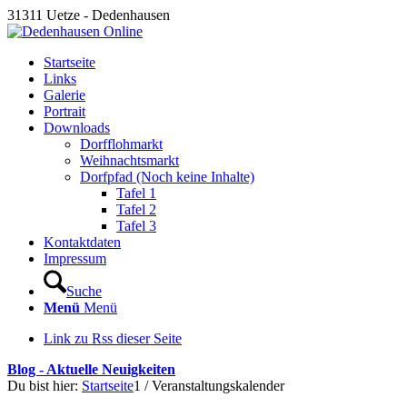
31311 Uetze - Dedenhausen
Startseite
Links
Galerie
Portrait
Downloads
Dorfflohmarkt
Weihnachtsmarkt
Dorfpfad (Noch keine Inhalte)
Tafel 1
Tafel 2
Tafel 3
Kontaktdaten
Impressum
Suche
Menü
Menü
Link zu Rss dieser Seite
Blog - Aktuelle Neuigkeiten
Du bist hier:
Startseite
1
/
Veranstaltungskalender