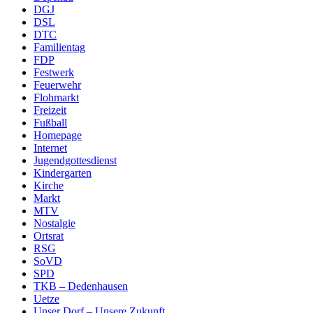
DGJ
DSL
DTC
Familientag
FDP
Festwerk
Feuerwehr
Flohmarkt
Freizeit
Fußball
Homepage
Internet
Jugendgottesdienst
Kindergarten
Kirche
Markt
MTV
Nostalgie
Ortsrat
RSG
SoVD
SPD
TKB – Dedenhausen
Uetze
Unser Dorf – Unsere Zukunft