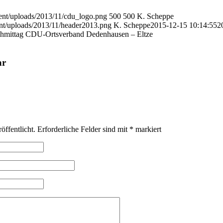
ent/uploads/2013/11/cdu_logo.png
500
500
K. Scheppe
nt/uploads/2013/11/header2013.png
K. Scheppe
2015-12-15 10:14:55
2
chmittag CDU-Ortsverband Dedenhausen – Eltze
ar
öffentlicht.
Erforderliche Felder sind mit
*
markiert