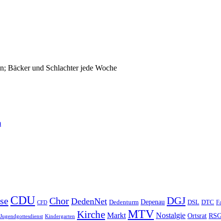
n; Bäcker und Schlachter jede Woche
m
CDU
DGJ
se
Chor
DedenNet
Depenau
Dedenturm
DSL
DTC
Fa
CFD
MTV
Kirche
Markt
Nostalgie
Ortsrat
RS
Jugendgottesdienst
Kindergarten