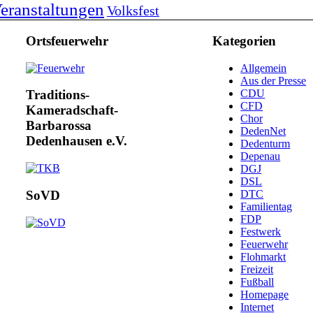
eranstaltungen
Volksfest
Ortsfeuerwehr
Kategorien
Allgemein
Aus der Presse
CDU
Traditions-
CFD
Kameradschaft-
Chor
Barbarossa
DedenNet
Dedenhausen e.V.
Dedenturm
Depenau
DGJ
DSL
DTC
SoVD
Familientag
FDP
Festwerk
Feuerwehr
Flohmarkt
Freizeit
Fußball
Homepage
Internet