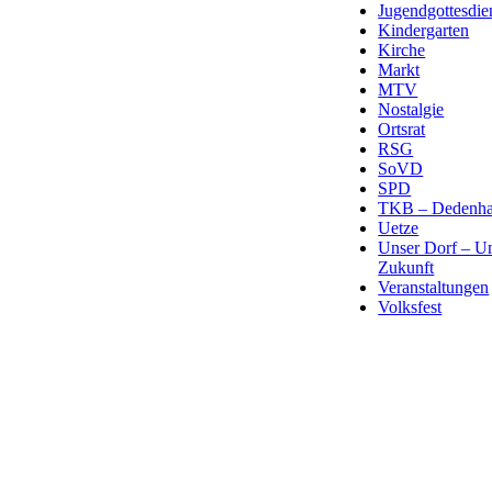
Jugendgottesdie
Kindergarten
Kirche
Markt
MTV
Nostalgie
Ortsrat
RSG
SoVD
SPD
TKB – Dedenha
Uetze
Unser Dorf – U
Zukunft
Veranstaltungen
Volksfest