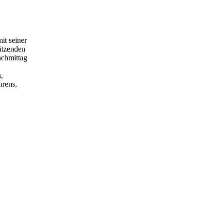
it seiner
itzenden
achmittag
,
hrens,