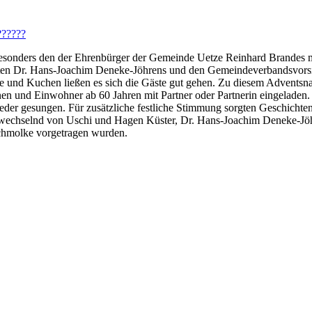
esonders den der Ehrenbürger der Gemeinde Uetze Reinhard Brandes m
ten Dr. Hans-Joachim Deneke-Jöhrens und den Gemeindeverbandsvors
e und Kuchen ließen es sich die Gäste gut gehen. Zu diesem Adventsn
en und Einwohner ab 60 Jahren mit Partner oder Partnerin eingeladen.
der gesungen. Für zusätzliche festliche Stimmung sorgten Geschichten
abwechselnd von Uschi und Hagen Küster, Dr. Hans-Joachim Deneke-Jö
Schmolke vorgetragen wurden.