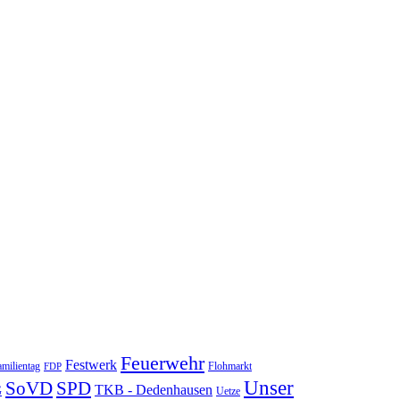
Feuerwehr
Festwerk
milientag
Flohmarkt
FDP
Unser
SoVD
SPD
TKB - Dedenhausen
G
Uetze