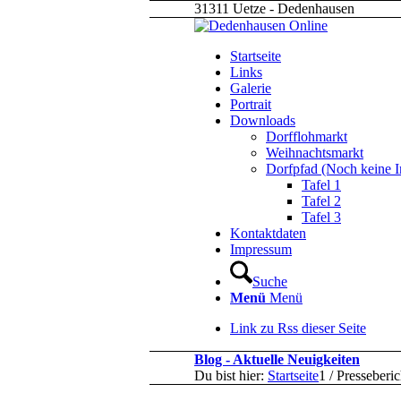
31311 Uetze - Dedenhausen
Startseite
Links
Galerie
Portrait
Downloads
Dorfflohmarkt
Weihnachtsmarkt
Dorfpfad (Noch keine I
Tafel 1
Tafel 2
Tafel 3
Kontaktdaten
Impressum
Suche
Menü
Menü
Link zu Rss dieser Seite
Blog - Aktuelle Neuigkeiten
Du bist hier:
Startseite
1
/
Presseberi