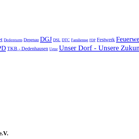
DGJ
Feuerwe
t
Festwerk
Depenau
Dedenturm
DSL
DTC
Familientag
FDP
Unser Dorf - Unsere Zukun
PD
TKB - Dedenhausen
Uetze
e.V.