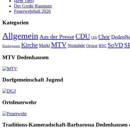
(kein Titel)
Der Große Rausputz
Feuerwehrball 2026
Kategorien
Allgemein
CDU
Aus der Presse
Chor
DedenNe
CFD
MTV
Kirche
SoVD
S
Markt
Nostalgie
Ortsrat
RSG
Kindergarten
MTV Dedenhausen
Dorfgemeinschaft Jugend
Ortsfeuerwehr
Traditions-Kameradschaft-Barbarossa Dedenhausen 