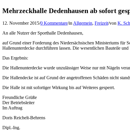
Mehrzeckhalle Dedenhausen ab sofort ges
12. November 2015
/
0 Kommentare
/
in
Allgemein
,
Freizeit
/
von
K. Sc
An alle Nutzer der Sporthalle Dedenhausen,
auf Grund einer Forderung des Niedersächsischen Ministeriums für S
Hallenunterdecke durchführen lassen. Die wesentlichen Bauteile un
Das Ergebnis:
Die Hallenunterdecke wurde unzulässiger Weise nur mit Nägeln veran
Die Hallendecke ist auf Grund der angetroffenen Schäden nicht stand
Die Halle ist mit sofortiger Wirkung bis auf Weiteres gesperrt.
Freundliche Grüße
Der Betriebsleiter
Im Auftrag
Doris Reichelt-Behrens
Dipl.-Ing.