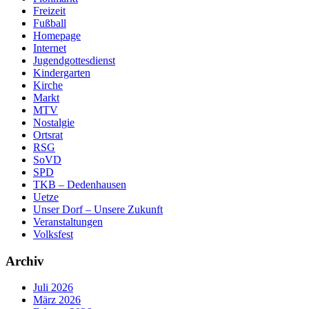
Freizeit
Fußball
Homepage
Internet
Jugendgottesdienst
Kindergarten
Kirche
Markt
MTV
Nostalgie
Ortsrat
RSG
SoVD
SPD
TKB – Dedenhausen
Uetze
Unser Dorf – Unsere Zukunft
Veranstaltungen
Volksfest
Archiv
Juli 2026
März 2026