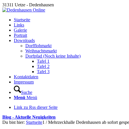
31311 Uetze - Dedenhausen
Startseite
Links
Galerie
Portrait
Downloads
Dorfflohmarkt
Weihnachtsmarkt
Dorfpfad (Noch keine Inhalte)
Tafel 1
Tafel 2
Tafel 3
Kontaktdaten
Impressum
Suche
Menü
Menü
Link zu Rss dieser Seite
Blog - Aktuelle Neuigkeiten
Du bist hier:
Startseite
1
/
Mehrzeckhalle Dedenhausen ab sofort gespe