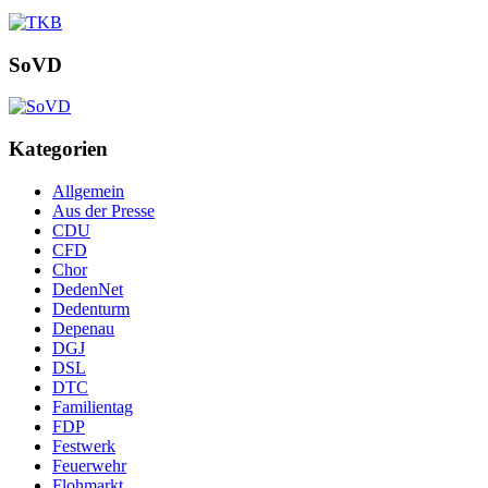
SoVD
Kategorien
Allgemein
Aus der Presse
CDU
CFD
Chor
DedenNet
Dedenturm
Depenau
DGJ
DSL
DTC
Familientag
FDP
Festwerk
Feuerwehr
Flohmarkt