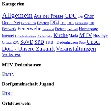
Kategorien
Allgemein
CDU
Aus der Presse
Chor
CFD
DGJ
DedenNet
Depenau
Dedenturm
DSL
DTC
Familientag
FDP
Feuerwehr
Homepage
Festwerk
Freizeit
Fußball
Flohmarkt
MTV
Kirche
Internet
Markt
Nostalgie
Jugendgottesdienst
Kindergarten
Unser
SoVD
SPD
TKB - Dedenhausen
Ortsrat
RSG
Uetze
Veranstaltungen
Dorf - Unsere Zukunft
Volksfest
MTV Dedenhausen
Dorfgemeinschaft Jugend
Ortsfeuerwehr