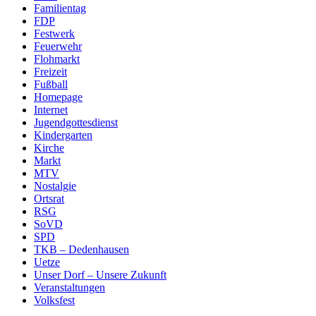
Familientag
FDP
Festwerk
Feuerwehr
Flohmarkt
Freizeit
Fußball
Homepage
Internet
Jugendgottesdienst
Kindergarten
Kirche
Markt
MTV
Nostalgie
Ortsrat
RSG
SoVD
SPD
TKB – Dedenhausen
Uetze
Unser Dorf – Unsere Zukunft
Veranstaltungen
Volksfest