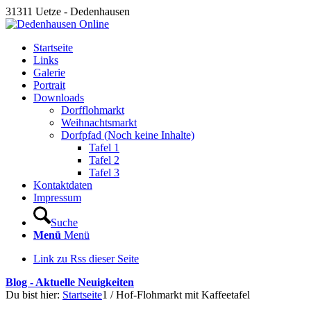
31311 Uetze - Dedenhausen
Startseite
Links
Galerie
Portrait
Downloads
Dorfflohmarkt
Weihnachtsmarkt
Dorfpfad (Noch keine Inhalte)
Tafel 1
Tafel 2
Tafel 3
Kontaktdaten
Impressum
Suche
Menü
Menü
Link zu Rss dieser Seite
Blog - Aktuelle Neuigkeiten
Du bist hier:
Startseite
1
/
Hof-Flohmarkt mit Kaffeetafel