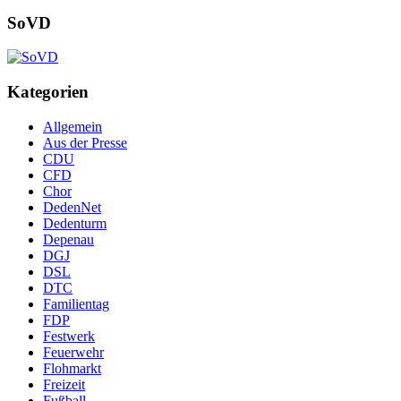
SoVD
Kategorien
Allgemein
Aus der Presse
CDU
CFD
Chor
DedenNet
Dedenturm
Depenau
DGJ
DSL
DTC
Familientag
FDP
Festwerk
Feuerwehr
Flohmarkt
Freizeit
Fußball