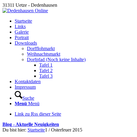
31311 Uetze - Dedenhausen
Startseite
Links
Galerie
Portrait
Downloads
Dorfflohmarkt
Weihnachtsmarkt
Dorfpfad (Noch keine Inhalte)
Tafel 1
Tafel 2
Tafel 3
Kontaktdaten
Impressum
Suche
Menü
Menü
Link zu Rss dieser Seite
Blog - Aktuelle Neuigkeiten
Du bist hier:
Startseite
1
/
Osterfeuer 2015