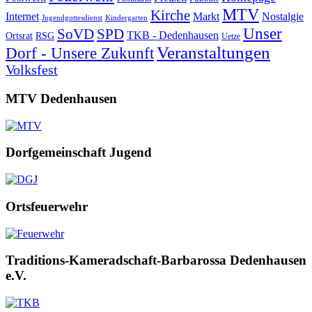
MTV
Kirche
Internet
Markt
Nostalgie
Jugendgottesdienst
Kindergarten
Unser
SoVD
SPD
TKB - Dedenhausen
Ortsrat
RSG
Uetze
Veranstaltungen
Dorf - Unsere Zukunft
Volksfest
MTV Dedenhausen
Dorfgemeinschaft Jugend
Ortsfeuerwehr
Traditions-Kameradschaft-Barbarossa Dedenhausen
e.V.