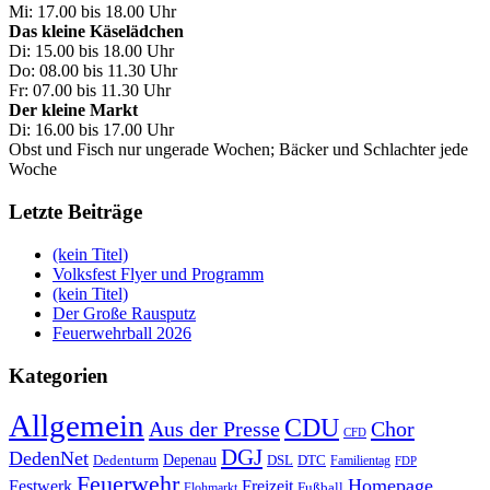
Mi: 17.00 bis 18.00 Uhr
Das kleine Käselädchen
Di: 15.00 bis 18.00 Uhr
Do: 08.00 bis 11.30 Uhr
Fr: 07.00 bis 11.30 Uhr
Der kleine Markt
Di: 16.00 bis 17.00 Uhr
Obst und Fisch nur ungerade Wochen; Bäcker und Schlachter jede
Woche
Letzte Beiträge
(kein Titel)
Volksfest Flyer und Programm
(kein Titel)
Der Große Rausputz
Feuerwehrball 2026
Kategorien
Allgemein
CDU
Aus der Presse
Chor
CFD
DGJ
DedenNet
Depenau
Dedenturm
DSL
DTC
Familientag
FDP
Feuerwehr
Homepage
Festwerk
Freizeit
Fußball
Flohmarkt