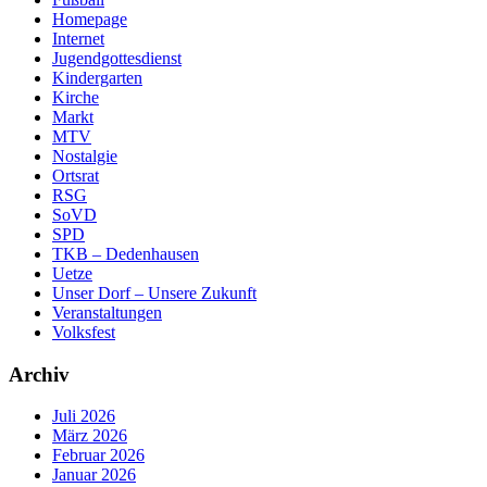
Homepage
Internet
Jugendgottesdienst
Kindergarten
Kirche
Markt
MTV
Nostalgie
Ortsrat
RSG
SoVD
SPD
TKB – Dedenhausen
Uetze
Unser Dorf – Unsere Zukunft
Veranstaltungen
Volksfest
Archiv
Juli 2026
März 2026
Februar 2026
Januar 2026