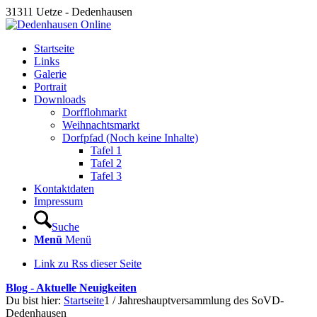
31311 Uetze - Dedenhausen
Startseite
Links
Galerie
Portrait
Downloads
Dorfflohmarkt
Weihnachtsmarkt
Dorfpfad (Noch keine Inhalte)
Tafel 1
Tafel 2
Tafel 3
Kontaktdaten
Impressum
Suche
Menü
Menü
Link zu Rss dieser Seite
Blog - Aktuelle Neuigkeiten
Du bist hier:
Startseite
1
/
Jahreshauptversammlung des SoVD-
Dedenhausen