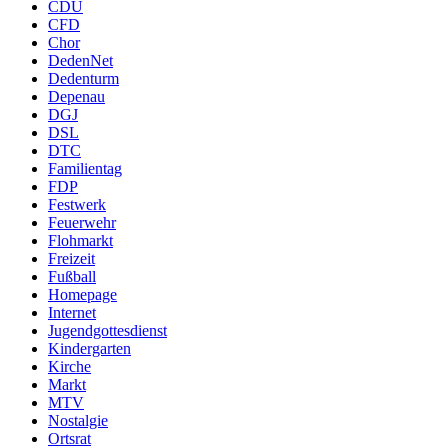
CDU
CFD
Chor
DedenNet
Dedenturm
Depenau
DGJ
DSL
DTC
Familientag
FDP
Festwerk
Feuerwehr
Flohmarkt
Freizeit
Fußball
Homepage
Internet
Jugendgottesdienst
Kindergarten
Kirche
Markt
MTV
Nostalgie
Ortsrat