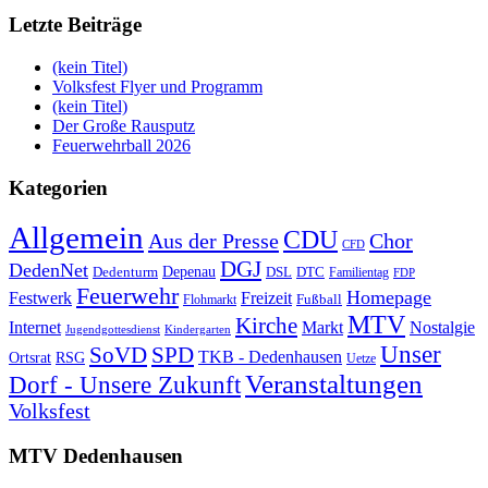
Letzte Beiträge
(kein Titel)
Volksfest Flyer und Programm
(kein Titel)
Der Große Rausputz
Feuerwehrball 2026
Kategorien
Allgemein
CDU
Aus der Presse
Chor
CFD
DGJ
DedenNet
Depenau
Dedenturm
DSL
DTC
Familientag
FDP
Feuerwehr
Homepage
Festwerk
Freizeit
Fußball
Flohmarkt
MTV
Kirche
Internet
Markt
Nostalgie
Jugendgottesdienst
Kindergarten
Unser
SoVD
SPD
TKB - Dedenhausen
Ortsrat
RSG
Uetze
Veranstaltungen
Dorf - Unsere Zukunft
Volksfest
MTV Dedenhausen