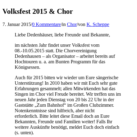
Volksfest 2015 & Chor
7. Januar 2015
/
0 Kommentare
/
in
Chor
/
von
K. Scheppe
Liebe Dedenhäuser, liebe Freunde und Bekannte,
im nächsten Jahr findet unser Volksfest vom
08.-10.05.2015 statt. Die Chorvereinigung
Dedenhausen – als Organisator – arbeitet bereits auf
Hochtouren u. a. am Bunten Programm für das
Königsessen.
Auch für 2015 bitten wir wieder um Eure sängerische
Unterstützung! In 2010 haben wir mit Euch sehr gute
Erfahrungen gesammelt; allen Mitwirkenden hat das
Singen im Chor viel Freude bereitet. Wir treffen uns im
neuen Jahr jeden Dienstag von 20 bis 22 Uhr in der
Gaststätte „Zum Bahnhof“ im Großen Clubzimmer.
Notenkenntnisse sind hilfreich, aber nicht
erforderlich. Bitte leitet diese Email doch an Eure
Bekannten, Freunde und Familien weiter! Falls Ihr
weitere Auskünfte benötigt, meldet Euch doch einfach
(s. unten).