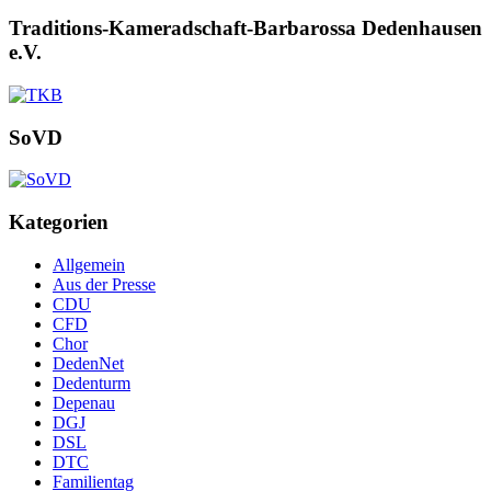
Traditions-Kameradschaft-Barbarossa Dedenhausen
e.V.
SoVD
Kategorien
Allgemein
Aus der Presse
CDU
CFD
Chor
DedenNet
Dedenturm
Depenau
DGJ
DSL
DTC
Familientag