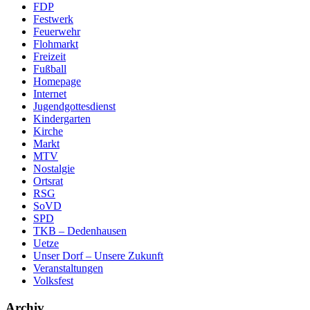
FDP
Festwerk
Feuerwehr
Flohmarkt
Freizeit
Fußball
Homepage
Internet
Jugendgottesdienst
Kindergarten
Kirche
Markt
MTV
Nostalgie
Ortsrat
RSG
SoVD
SPD
TKB – Dedenhausen
Uetze
Unser Dorf – Unsere Zukunft
Veranstaltungen
Volksfest
Archiv