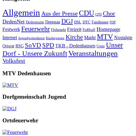
Allgemein
CDU
Aus der Presse
Chor
CFD
DGJ
DedenNet
Depenau
Dedenturm
DSL
DTC
Familientag
FDP
Feuerwehr
Homepage
Festwerk
Freizeit
Fußball
Flohmarkt
MTV
Kirche
Internet
Markt
Nostalgie
Jugendgottesdienst
Kindergarten
Unser
SoVD
SPD
TKB - Dedenhausen
Ortsrat
RSG
Uetze
Veranstaltungen
Dorf - Unsere Zukunft
Volksfest
MTV Dedenhausen
Dorfgemeinschaft Jugend
Ortsfeuerwehr