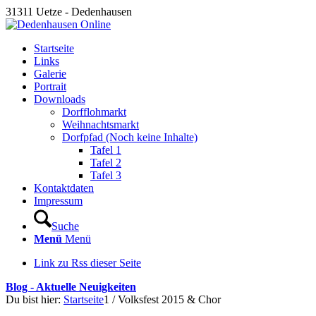
31311 Uetze - Dedenhausen
Startseite
Links
Galerie
Portrait
Downloads
Dorfflohmarkt
Weihnachtsmarkt
Dorfpfad (Noch keine Inhalte)
Tafel 1
Tafel 2
Tafel 3
Kontaktdaten
Impressum
Suche
Menü
Menü
Link zu Rss dieser Seite
Blog - Aktuelle Neuigkeiten
Du bist hier:
Startseite
1
/
Volksfest 2015 & Chor