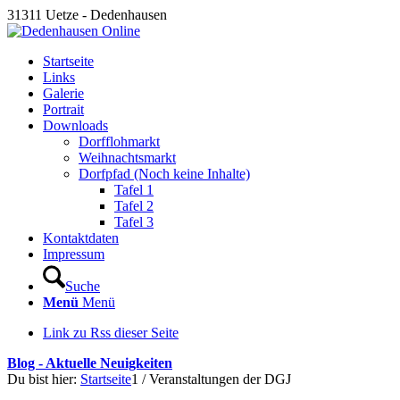
31311 Uetze - Dedenhausen
Startseite
Links
Galerie
Portrait
Downloads
Dorfflohmarkt
Weihnachtsmarkt
Dorfpfad (Noch keine Inhalte)
Tafel 1
Tafel 2
Tafel 3
Kontaktdaten
Impressum
Suche
Menü
Menü
Link zu Rss dieser Seite
Blog - Aktuelle Neuigkeiten
Du bist hier:
Startseite
1
/
Veranstaltungen der DGJ