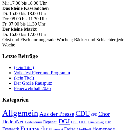
Mi: 17.00 bis 18.00 Uhr
Das kleine Käselädchen
Di: 15.00 bis 18.00 Uhr
Do: 08.00 bis 11.30 Uhr
Fr: 07.00 bis 11.30 Uhr
Der kleine Markt
Di: 16.00 bis 17.00 Uhr
Obst und Fisch nur ungerade Wochen; Bäcker und Schlachter jede
Woche
Letzte Beiträge
(kein Titel)
Volksfest Flyer und Programm
(kein Titel)
Der Große Rausputz
Feuerwehrball 2026
Kategorien
Allgemein
CDU
Aus der Presse
Chor
CFD
DGJ
DedenNet
Depenau
Dedenturm
DSL
DTC
Familientag
FDP
Feuerwehr
Homepage
Festwerk
Freizeit
Fußball
Flohmarkt