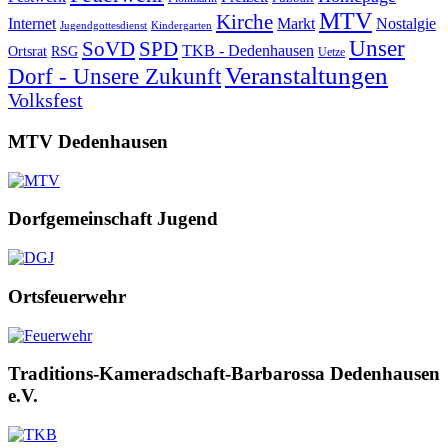
MTV
Kirche
Internet
Markt
Nostalgie
Jugendgottesdienst
Kindergarten
Unser
SoVD
SPD
TKB - Dedenhausen
Ortsrat
RSG
Uetze
Veranstaltungen
Dorf - Unsere Zukunft
Volksfest
MTV Dedenhausen
Dorfgemeinschaft Jugend
Ortsfeuerwehr
Traditions-Kameradschaft-Barbarossa Dedenhausen
e.V.