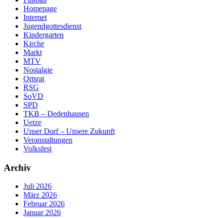
Homepage
Internet
Jugendgottesdienst
Kindergarten
Kirche
Markt
MTV
Nostalgie
Ortsrat
RSG
SoVD
SPD
TKB – Dedenhausen
Uetze
Unser Dorf – Unsere Zukunft
Veranstaltungen
Volksfest
Archiv
Juli 2026
März 2026
Februar 2026
Januar 2026