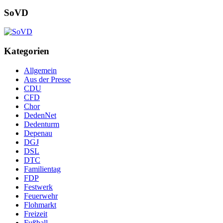
SoVD
Kategorien
Allgemein
Aus der Presse
CDU
CFD
Chor
DedenNet
Dedenturm
Depenau
DGJ
DSL
DTC
Familientag
FDP
Festwerk
Feuerwehr
Flohmarkt
Freizeit
Fußball