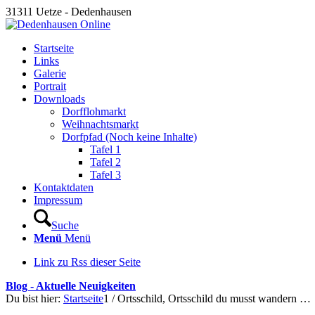
31311 Uetze - Dedenhausen
Startseite
Links
Galerie
Portrait
Downloads
Dorfflohmarkt
Weihnachtsmarkt
Dorfpfad (Noch keine Inhalte)
Tafel 1
Tafel 2
Tafel 3
Kontaktdaten
Impressum
Suche
Menü
Menü
Link zu Rss dieser Seite
Blog - Aktuelle Neuigkeiten
Du bist hier:
Startseite
1
/
Ortsschild, Ortsschild du musst wandern …