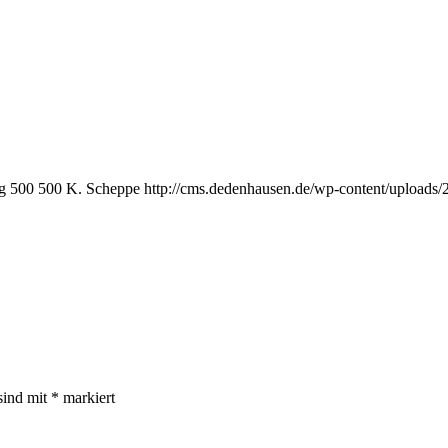
g
500
500
K. Scheppe
http://cms.dedenhausen.de/wp-content/uploads
sind mit
*
markiert