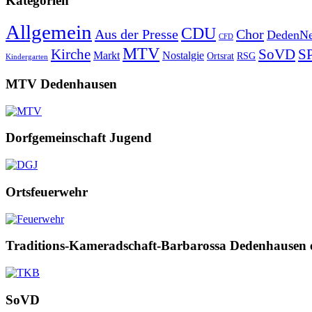
Kategorien
Allgemein
CDU
Aus der Presse
Chor
DedenNe
CFD
MTV
Kirche
SoVD
S
Markt
Nostalgie
Ortsrat
RSG
Kindergarten
MTV Dedenhausen
Dorfgemeinschaft Jugend
Ortsfeuerwehr
Traditions-Kameradschaft-Barbarossa Dedenhausen 
SoVD