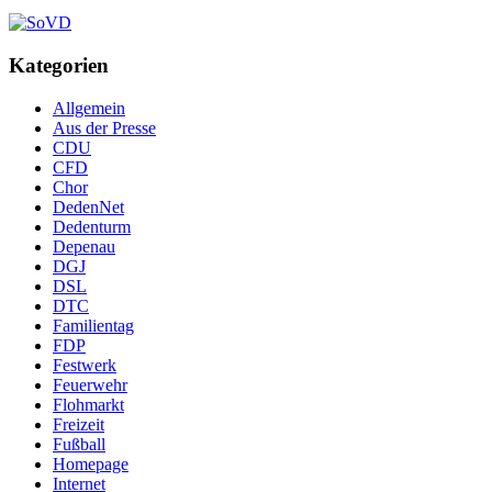
Kategorien
Allgemein
Aus der Presse
CDU
CFD
Chor
DedenNet
Dedenturm
Depenau
DGJ
DSL
DTC
Familientag
FDP
Festwerk
Feuerwehr
Flohmarkt
Freizeit
Fußball
Homepage
Internet