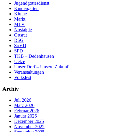
Jugendgottesdienst
Kindergarten
Kirche
Markt
MTV
Nostalgie
Ortsrat
RSG
SoVD
SPD
TKB – Dedenhausen
Uetze
Unser Dorf – Unsere Zukunft
Veranstaltungen
Volksfest
Archiv
Juli 2026
März 2026
Februar 2026
Januar 2026
Dezember 2025
November 2025
September 2025