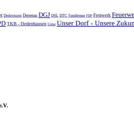
DGJ
Feuerwe
t
Festwerk
Depenau
Dedenturm
DSL
DTC
Familientag
FDP
Unser Dorf - Unsere Zukun
PD
TKB - Dedenhausen
Uetze
e.V.