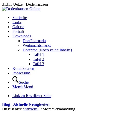
31311 Uetze - Dedenhausen
Startseite
Links
Galerie
Portrait
Downloads
Dorfflohmarkt
Weihnachtsmarkt
Dorfpfad (Noch keine Inhalte)
Tafel 1
Tafel 2
Tafel 3
Kontaktdaten
Impressum
Suche
Menü
Menü
Link zu Rss dieser Seite
Blog - Aktuelle Neuigkeiten
Du bist hier:
Startseite
1
/
Storchversammlung