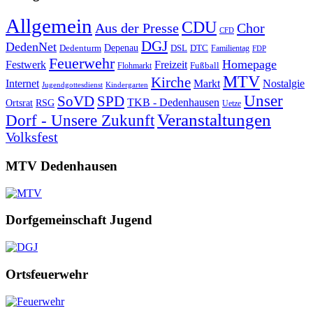
Allgemein
CDU
Aus der Presse
Chor
CFD
DGJ
DedenNet
Depenau
Dedenturm
DSL
DTC
Familientag
FDP
Feuerwehr
Homepage
Festwerk
Freizeit
Fußball
Flohmarkt
MTV
Kirche
Internet
Markt
Nostalgie
Jugendgottesdienst
Kindergarten
Unser
SoVD
SPD
TKB - Dedenhausen
Ortsrat
RSG
Uetze
Veranstaltungen
Dorf - Unsere Zukunft
Volksfest
MTV Dedenhausen
Dorfgemeinschaft Jugend
Ortsfeuerwehr