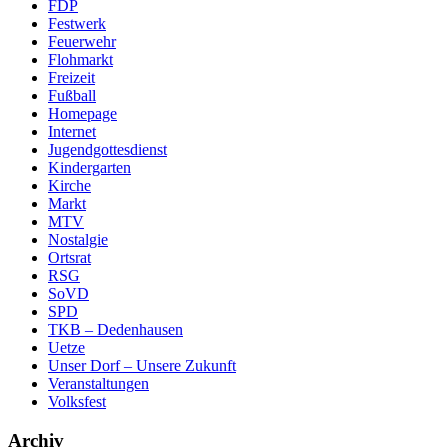
FDP
Festwerk
Feuerwehr
Flohmarkt
Freizeit
Fußball
Homepage
Internet
Jugendgottesdienst
Kindergarten
Kirche
Markt
MTV
Nostalgie
Ortsrat
RSG
SoVD
SPD
TKB – Dedenhausen
Uetze
Unser Dorf – Unsere Zukunft
Veranstaltungen
Volksfest
Archiv