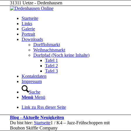
31311 Uetze - Dedenhausen
Startseite
Links
Galerie
Portrait
Downloads
Dorfflohmarkt
Weihnachtsmarkt
Dorfpfad (Noch keine Inhalte)
Tafel 1
Tafel 2
Tafel 3
Kontaktdaten
Impressum
Suche
Menü
Menü
Link zu Rss dieser Seite
Blog - Aktuelle Neuigkeiten
Du bist hier:
Startseite
1
/
K4 – Jazz-Frühschoppen mit
Boubon Skiffle Company