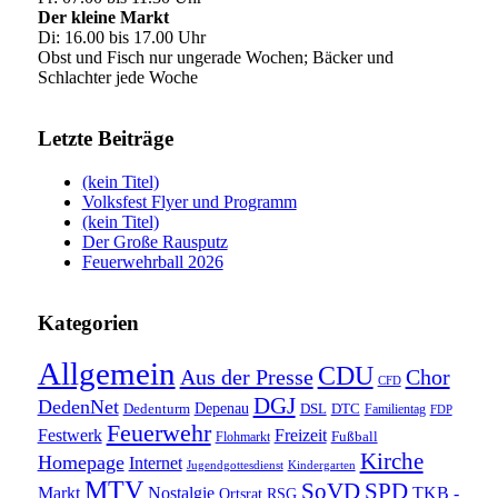
Der kleine Markt
Di: 16.00 bis 17.00 Uhr
Obst und Fisch nur ungerade Wochen; Bäcker und
Schlachter jede Woche
Letzte Beiträge
(kein Titel)
Volksfest Flyer und Programm
(kein Titel)
Der Große Rausputz
Feuerwehrball 2026
Kategorien
Allgemein
CDU
Aus der Presse
Chor
CFD
DGJ
DedenNet
Depenau
Dedenturm
DSL
DTC
Familientag
FDP
Feuerwehr
Festwerk
Freizeit
Fußball
Flohmarkt
Kirche
Homepage
Internet
Jugendgottesdienst
Kindergarten
MTV
SoVD
SPD
Markt
Nostalgie
TKB -
Ortsrat
RSG