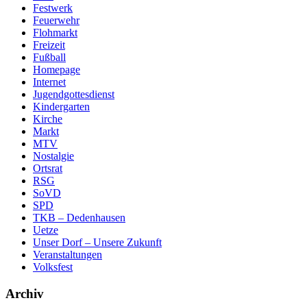
Festwerk
Feuerwehr
Flohmarkt
Freizeit
Fußball
Homepage
Internet
Jugendgottesdienst
Kindergarten
Kirche
Markt
MTV
Nostalgie
Ortsrat
RSG
SoVD
SPD
TKB – Dedenhausen
Uetze
Unser Dorf – Unsere Zukunft
Veranstaltungen
Volksfest
Archiv