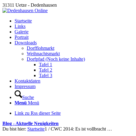
31311 Uetze - Dedenhausen
Startseite
Links
Galerie
Portrait
Downloads
Dorfflohmarkt
Weihnachtsmarkt
Dorfpfad (Noch keine Inhalte)
Tafel 1
Tafel 2
Tafel 3
Kontaktdaten
Impressum
Suche
Menü
Menü
Link zu Rss dieser Seite
Blog - Aktuelle Neuigkeiten
Du bist hier:
Startseite
1
/
CWC 2014: Es ist vollbracht …