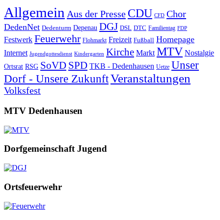
Allgemein
CDU
Aus der Presse
Chor
CFD
DGJ
DedenNet
Depenau
Dedenturm
DSL
DTC
Familientag
FDP
Feuerwehr
Homepage
Festwerk
Freizeit
Fußball
Flohmarkt
MTV
Kirche
Internet
Markt
Nostalgie
Jugendgottesdienst
Kindergarten
Unser
SoVD
SPD
TKB - Dedenhausen
Ortsrat
RSG
Uetze
Veranstaltungen
Dorf - Unsere Zukunft
Volksfest
MTV Dedenhausen
Dorfgemeinschaft Jugend
Ortsfeuerwehr