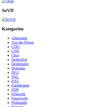
SoVD
Kategorien
Allgemein
Aus der Presse
CDU
CFD
Chor
DedenNet
Dedenturm
Depenau
DGJ
DSL
DTC
Familientag
FDP
Festwerk
Feuerwehr
Flohmarkt
Freizeit