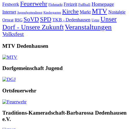
Feuerwehr
Homepage
Festwerk
Freizeit
Fußball
Flohmarkt
MTV
Kirche
Internet
Markt
Nostalgie
Jugendgottesdienst
Kindergarten
Unser
SoVD
SPD
TKB - Dedenhausen
Ortsrat
RSG
Uetze
Veranstaltungen
Dorf - Unsere Zukunft
Volksfest
MTV Dedenhausen
Dorfgemeinschaft Jugend
Ortsfeuerwehr
Traditions-Kameradschaft-Barbarossa Dedenhausen
e.V.