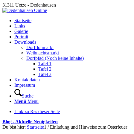
31311 Uetze - Dedenhausen
Startseite
Links
Galerie
Portrait
Downloads
Dorfflohmarkt
Weihnachtsmarkt
Dorfpfad (Noch keine Inhalte)
Tafel 1
Tafel 2
Tafel 3
Kontaktdaten
Impressum
Suche
Menü
Menü
Link zu Rss dieser Seite
Blog - Aktuelle Neuigkeiten
Du bist hier:
Startseite
1
/
Einladung und Hinweise zum Osterfeuer