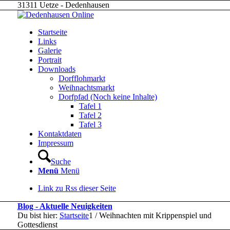
31311 Uetze - Dedenhausen
Startseite
Links
Galerie
Portrait
Downloads
Dorfflohmarkt
Weihnachtsmarkt
Dorfpfad (Noch keine Inhalte)
Tafel 1
Tafel 2
Tafel 3
Kontaktdaten
Impressum
Suche
Menü
Menü
Link zu Rss dieser Seite
Blog - Aktuelle Neuigkeiten
Du bist hier:
Startseite
1
/
Weihnachten mit Krippenspiel und
Gottesdienst