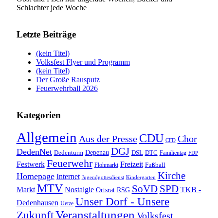
Schlachter jede Woche
Letzte Beiträge
(kein Titel)
Volksfest Flyer und Programm
(kein Titel)
Der Große Rausputz
Feuerwehrball 2026
Kategorien
Allgemein
CDU
Aus der Presse
Chor
CFD
DGJ
DedenNet
Depenau
Dedenturm
DSL
DTC
Familientag
FDP
Feuerwehr
Festwerk
Freizeit
Fußball
Flohmarkt
Kirche
Homepage
Internet
Jugendgottesdienst
Kindergarten
MTV
SoVD
SPD
Markt
Nostalgie
TKB -
Ortsrat
RSG
Unser Dorf - Unsere
Dedenhausen
Uetze
Veranstaltungen
Zukunft
Volksfest