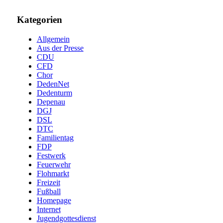
Kategorien
Allgemein
Aus der Presse
CDU
CFD
Chor
DedenNet
Dedenturm
Depenau
DGJ
DSL
DTC
Familientag
FDP
Festwerk
Feuerwehr
Flohmarkt
Freizeit
Fußball
Homepage
Internet
Jugendgottesdienst