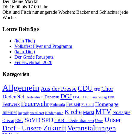
Der kleine Markt
Di: 16.00 bis 17.00 Uhr
Obst und Fisch nur ungerade Wochen; Bäcker und Schlachter jede
Woche
Letzte Beiträge
(kein Titel)
Volksfest Flyer und Programm
(kein Titel)
Der Große Rausputz
Feuerwehrball 2026
Kategorien
Allgemein
CDU
Aus der Presse
Chor
CFD
DGJ
DedenNet
Depenau
Dedenturm
DSL
DTC
Familientag
FDP
Feuerwehr
Homepage
Festwerk
Freizeit
Fußball
Flohmarkt
MTV
Kirche
Internet
Markt
Nostalgie
Jugendgottesdienst
Kindergarten
Unser
SoVD
SPD
TKB - Dedenhausen
Ortsrat
RSG
Uetze
Veranstaltungen
Dorf - Unsere Zukunft