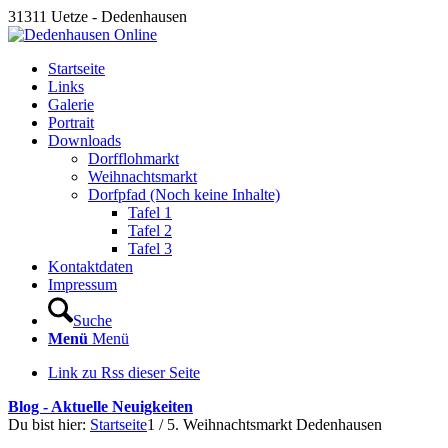
31311 Uetze - Dedenhausen
Startseite
Links
Galerie
Portrait
Downloads
Dorfflohmarkt
Weihnachtsmarkt
Dorfpfad (Noch keine Inhalte)
Tafel 1
Tafel 2
Tafel 3
Kontaktdaten
Impressum
Suche
Menü
Menü
Link zu Rss dieser Seite
Blog - Aktuelle Neuigkeiten
Du bist hier:
Startseite
1
/
5. Weihnachtsmarkt Dedenhausen