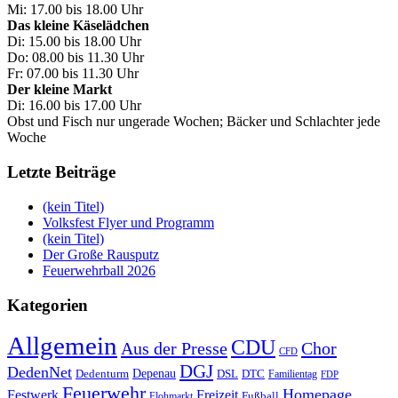
Mi: 17.00 bis 18.00 Uhr
Das kleine Käselädchen
Di: 15.00 bis 18.00 Uhr
Do: 08.00 bis 11.30 Uhr
Fr: 07.00 bis 11.30 Uhr
Der kleine Markt
Di: 16.00 bis 17.00 Uhr
Obst und Fisch nur ungerade Wochen; Bäcker und Schlachter jede
Woche
Letzte Beiträge
(kein Titel)
Volksfest Flyer und Programm
(kein Titel)
Der Große Rausputz
Feuerwehrball 2026
Kategorien
Allgemein
CDU
Aus der Presse
Chor
CFD
DGJ
DedenNet
Depenau
Dedenturm
DSL
DTC
Familientag
FDP
Feuerwehr
Homepage
Festwerk
Freizeit
Fußball
Flohmarkt