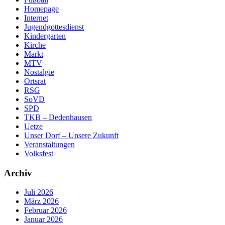
Homepage
Internet
Jugendgottesdienst
Kindergarten
Kirche
Markt
MTV
Nostalgie
Ortsrat
RSG
SoVD
SPD
TKB – Dedenhausen
Uetze
Unser Dorf – Unsere Zukunft
Veranstaltungen
Volksfest
Archiv
Juli 2026
März 2026
Februar 2026
Januar 2026