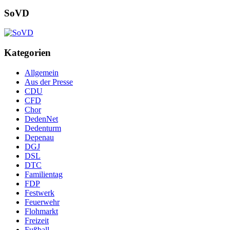
SoVD
Kategorien
Allgemein
Aus der Presse
CDU
CFD
Chor
DedenNet
Dedenturm
Depenau
DGJ
DSL
DTC
Familientag
FDP
Festwerk
Feuerwehr
Flohmarkt
Freizeit
Fußball