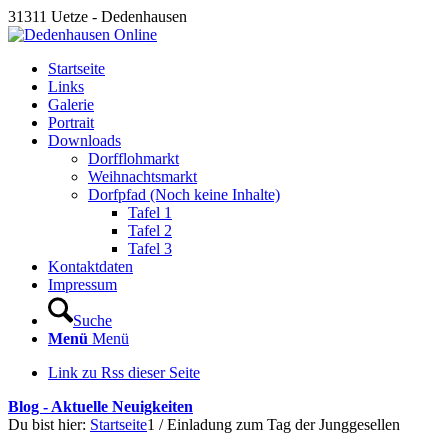
31311 Uetze - Dedenhausen
Startseite
Links
Galerie
Portrait
Downloads
Dorfflohmarkt
Weihnachtsmarkt
Dorfpfad (Noch keine Inhalte)
Tafel 1
Tafel 2
Tafel 3
Kontaktdaten
Impressum
Suche
Menü
Menü
Link zu Rss dieser Seite
Blog - Aktuelle Neuigkeiten
Du bist hier:
Startseite
1
/
Einladung zum Tag der Junggesellen