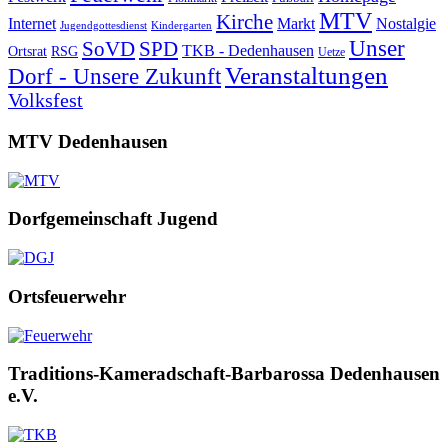
MTV
Kirche
Internet
Markt
Nostalgie
Jugendgottesdienst
Kindergarten
Unser
SoVD
SPD
TKB - Dedenhausen
Ortsrat
RSG
Uetze
Veranstaltungen
Dorf - Unsere Zukunft
Volksfest
MTV Dedenhausen
Dorfgemeinschaft Jugend
Ortsfeuerwehr
Traditions-Kameradschaft-Barbarossa Dedenhausen
e.V.