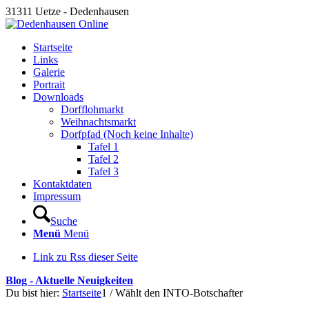
31311 Uetze - Dedenhausen
Startseite
Links
Galerie
Portrait
Downloads
Dorfflohmarkt
Weihnachtsmarkt
Dorfpfad (Noch keine Inhalte)
Tafel 1
Tafel 2
Tafel 3
Kontaktdaten
Impressum
Suche
Menü
Menü
Link zu Rss dieser Seite
Blog - Aktuelle Neuigkeiten
Du bist hier:
Startseite
1
/
Wählt den INTO-Botschafter