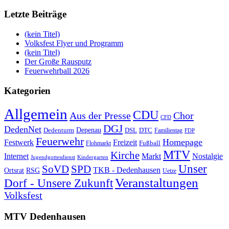
Letzte Beiträge
(kein Titel)
Volksfest Flyer und Programm
(kein Titel)
Der Große Rausputz
Feuerwehrball 2026
Kategorien
Allgemein
CDU
Aus der Presse
Chor
CFD
DGJ
DedenNet
Depenau
Dedenturm
DSL
DTC
Familientag
FDP
Feuerwehr
Homepage
Festwerk
Freizeit
Fußball
Flohmarkt
MTV
Kirche
Internet
Markt
Nostalgie
Jugendgottesdienst
Kindergarten
Unser
SoVD
SPD
TKB - Dedenhausen
Ortsrat
RSG
Uetze
Veranstaltungen
Dorf - Unsere Zukunft
Volksfest
MTV Dedenhausen