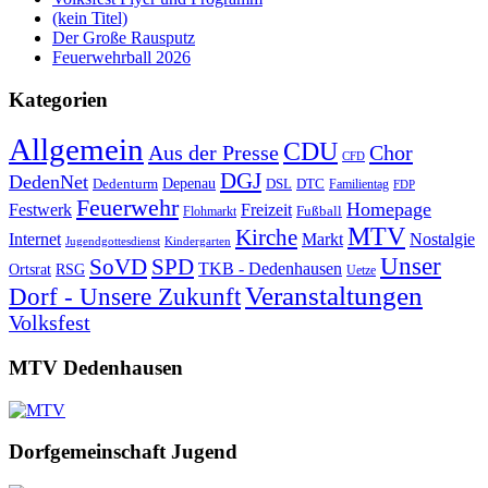
(kein Titel)
Der Große Rausputz
Feuerwehrball 2026
Kategorien
Allgemein
CDU
Aus der Presse
Chor
CFD
DGJ
DedenNet
Depenau
Dedenturm
DSL
DTC
Familientag
FDP
Feuerwehr
Homepage
Festwerk
Freizeit
Fußball
Flohmarkt
MTV
Kirche
Internet
Markt
Nostalgie
Jugendgottesdienst
Kindergarten
Unser
SoVD
SPD
TKB - Dedenhausen
Ortsrat
RSG
Uetze
Veranstaltungen
Dorf - Unsere Zukunft
Volksfest
MTV Dedenhausen
Dorfgemeinschaft Jugend