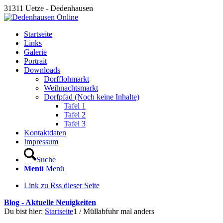
31311 Uetze - Dedenhausen
Startseite
Links
Galerie
Portrait
Downloads
Dorfflohmarkt
Weihnachtsmarkt
Dorfpfad (Noch keine Inhalte)
Tafel 1
Tafel 2
Tafel 3
Kontaktdaten
Impressum
Suche
Menü
Menü
Link zu Rss dieser Seite
Blog - Aktuelle Neuigkeiten
Du bist hier:
Startseite
1
/
Müllabfuhr mal anders