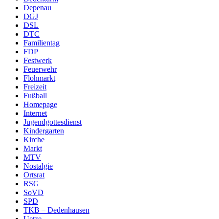
Depenau
DGJ
DSL
DTC
Familientag
FDP
Festwerk
Feuerwehr
Flohmarkt
Freizeit
Fußball
Homepage
Internet
Jugendgottesdienst
Kindergarten
Kirche
Markt
MTV
Nostalgie
Ortsrat
RSG
SoVD
SPD
TKB – Dedenhausen
Uetze