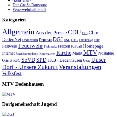
(kein Titel)
Der Große Rausputz
Feuerwehrball 2026
Kategorien
Allgemein
CDU
Aus der Presse
Chor
CFD
DGJ
DedenNet
Depenau
Dedenturm
DSL
DTC
Familientag
FDP
Feuerwehr
Homepage
Festwerk
Freizeit
Fußball
Flohmarkt
MTV
Kirche
Internet
Markt
Nostalgie
Jugendgottesdienst
Kindergarten
Unser
SoVD
SPD
TKB - Dedenhausen
Ortsrat
RSG
Uetze
Veranstaltungen
Dorf - Unsere Zukunft
Volksfest
MTV Dedenhausen
Dorfgemeinschaft Jugend