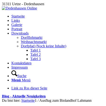
31311 Uetze - Dedenhausen
Startseite
Links
Galerie
Portrait
Downloads
Dorfflohmarkt
Weihnachtsmarkt
Dorfpfad (Noch keine Inhalte)
Tafel 1
Tafel 2
Tafel 3
Kontaktdaten
Impressum
Suche
Menü
Menü
Link zu Rss dieser Seite
Blog - Aktuelle Neuigkeiten
Du bist hier:
Startseite
1
/
Ausflug zum Biolandhof Lahmann