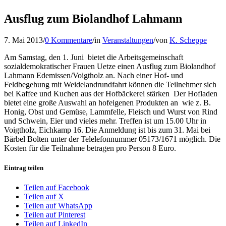
Ausflug zum Biolandhof Lahmann
7. Mai 2013
/
0 Kommentare
/
in
Veranstaltungen
/
von
K. Scheppe
Am Samstag, den 1. Juni bietet die Arbeitsgemeinschaft
sozialdemokratischer Frauen Uetze einen Ausflug zum Biolandhof
Lahmann Edemissen/Voigtholz an. Nach einer Hof- und
Feldbegehung mit Weidelandrundfahrt können die Teilnehmer sich
bei Kaffee und Kuchen aus der Hofbäckerei stärken Der Hofladen
bietet eine große Auswahl an hofeigenen Produkten an wie z. B.
Honig, Obst und Gemüse, Lammfelle, Fleisch und Wurst von Rind
und Schwein, Eier und vieles mehr. Treffen ist um 15.00 Uhr in
Voigtholz, Eichkamp 16. Die Anmeldung ist bis zum 31. Mai bei
Bärbel Bolten unter der Telelefonnummer 05173/1671 möglich. Die
Kosten für die Teilnahme betragen pro Person 8 Euro.
Eintrag teilen
Teilen auf Facebook
Teilen auf X
Teilen auf WhatsApp
Teilen auf Pinterest
Teilen auf LinkedIn