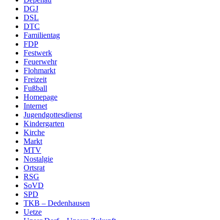
DGJ
DSL
DTC
Familientag
FDP
Festwerk
Feuerwehr
Flohmarkt
Freizeit
Fußball
Homepage
Internet
Jugendgottesdienst
Kindergarten
Kirche
Markt
MTV
Nostalgie
Ortsrat
RSG
SoVD
SPD
TKB – Dedenhausen
Uetze