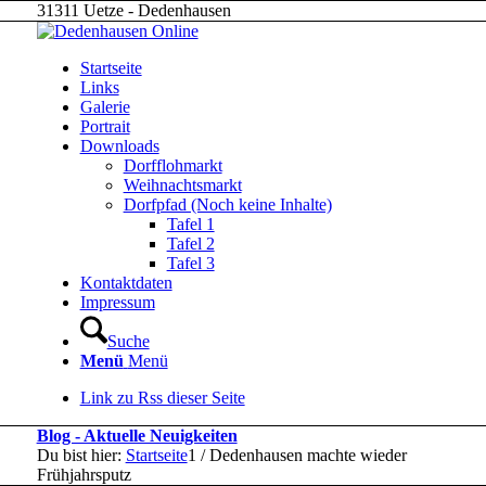
31311 Uetze - Dedenhausen
Startseite
Links
Galerie
Portrait
Downloads
Dorfflohmarkt
Weihnachtsmarkt
Dorfpfad (Noch keine Inhalte)
Tafel 1
Tafel 2
Tafel 3
Kontaktdaten
Impressum
Suche
Menü
Menü
Link zu Rss dieser Seite
Blog - Aktuelle Neuigkeiten
Du bist hier:
Startseite
1
/
Dedenhausen machte wieder
Frühjahrsputz