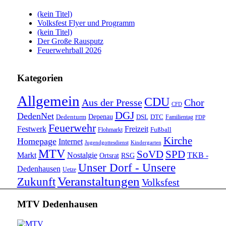
(kein Titel)
Volksfest Flyer und Programm
(kein Titel)
Der Große Rausputz
Feuerwehrball 2026
Kategorien
Allgemein
CDU
Aus der Presse
Chor
CFD
DGJ
DedenNet
Depenau
Dedenturm
DSL
DTC
Familientag
FDP
Feuerwehr
Festwerk
Freizeit
Fußball
Flohmarkt
Kirche
Homepage
Internet
Jugendgottesdienst
Kindergarten
MTV
SoVD
SPD
Markt
Nostalgie
TKB -
Ortsrat
RSG
Unser Dorf - Unsere
Dedenhausen
Uetze
Veranstaltungen
Zukunft
Volksfest
MTV Dedenhausen