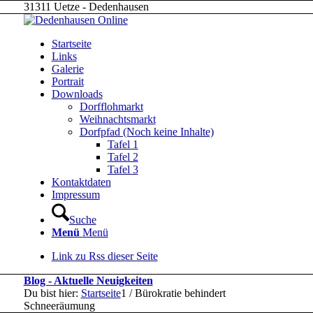
31311 Uetze - Dedenhausen
Startseite
Links
Galerie
Portrait
Downloads
Dorfflohmarkt
Weihnachtsmarkt
Dorfpfad (Noch keine Inhalte)
Tafel 1
Tafel 2
Tafel 3
Kontaktdaten
Impressum
Suche
Menü
Menü
Link zu Rss dieser Seite
Blog - Aktuelle Neuigkeiten
Du bist hier:
Startseite
1
/
Bürokratie behindert
Schneeräumung