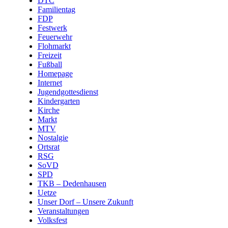
DTC
Familientag
FDP
Festwerk
Feuerwehr
Flohmarkt
Freizeit
Fußball
Homepage
Internet
Jugendgottesdienst
Kindergarten
Kirche
Markt
MTV
Nostalgie
Ortsrat
RSG
SoVD
SPD
TKB – Dedenhausen
Uetze
Unser Dorf – Unsere Zukunft
Veranstaltungen
Volksfest