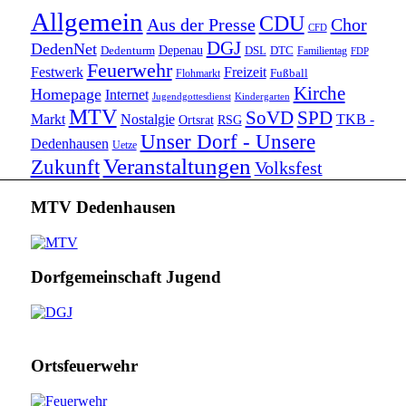
Allgemein
CDU
Aus der Presse
Chor
CFD
DGJ
DedenNet
Depenau
Dedenturm
DSL
DTC
Familientag
FDP
Feuerwehr
Festwerk
Freizeit
Fußball
Flohmarkt
Kirche
Homepage
Internet
Jugendgottesdienst
Kindergarten
MTV
SoVD
SPD
Markt
Nostalgie
TKB -
Ortsrat
RSG
Unser Dorf - Unsere
Dedenhausen
Uetze
Veranstaltungen
Zukunft
Volksfest
MTV Dedenhausen
Dorfgemeinschaft Jugend
Ortsfeuerwehr