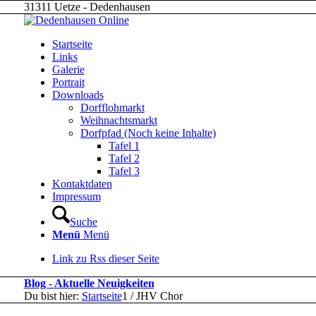
31311 Uetze - Dedenhausen
Startseite
Links
Galerie
Portrait
Downloads
Dorfflohmarkt
Weihnachtsmarkt
Dorfpfad (Noch keine Inhalte)
Tafel 1
Tafel 2
Tafel 3
Kontaktdaten
Impressum
Suche
Menü
Menü
Link zu Rss dieser Seite
Blog - Aktuelle Neuigkeiten
Du bist hier:
Startseite
1
/
JHV Chor