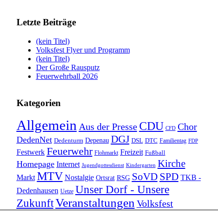
Letzte Beiträge
(kein Titel)
Volksfest Flyer und Programm
(kein Titel)
Der Große Rausputz
Feuerwehrball 2026
Kategorien
Allgemein
CDU
Aus der Presse
Chor
CFD
DGJ
DedenNet
Depenau
Dedenturm
DSL
DTC
Familientag
FDP
Feuerwehr
Festwerk
Freizeit
Fußball
Flohmarkt
Kirche
Homepage
Internet
Jugendgottesdienst
Kindergarten
MTV
SoVD
SPD
Markt
Nostalgie
TKB -
Ortsrat
RSG
Unser Dorf - Unsere
Dedenhausen
Uetze
Veranstaltungen
Zukunft
Volksfest