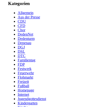
Kategorien
Allgemein
Aus der Presse
CDU
CFD
Chor
DedenNet
Dedenturm
Depenau
DGJ
DSL
DTC
Familientag
FDP
Festwerk
Feuerwehr
Flohmarkt
Freizeit
Fußball
Homepage
Internet
Jugendgottesdienst
Kindergarten