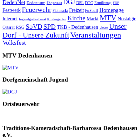
DGJ
DedenNet
Depenau
Dedenturm
DSL
DTC
Familientag
FDP
Feuerwehr
Homepage
Festwerk
Freizeit
Fußball
Flohmarkt
MTV
Kirche
Internet
Markt
Nostalgie
Jugendgottesdienst
Kindergarten
Unser
SoVD
SPD
TKB - Dedenhausen
Ortsrat
RSG
Uetze
Veranstaltungen
Dorf - Unsere Zukunft
Volksfest
MTV Dedenhausen
Dorfgemeinschaft Jugend
Ortsfeuerwehr
Traditions-Kameradschaft-Barbarossa Dedenhausen
e.V.