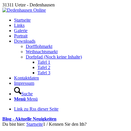
31311 Uetze - Dedenhausen
Startseite
Links
Galerie
Portrait
Downloads
Dorfflohmarkt
Weihnachtsmarkt
Dorfpfad (Noch keine Inhalte)
Tafel 1
Tafel 2
Tafel 3
Kontaktdaten
Impressum
Suche
Menü
Menü
Link zu Rss dieser Seite
Blog - Aktuelle Neuigkeiten
Du bist hier:
Startseite
1
/
Kennen Sie den Ith?