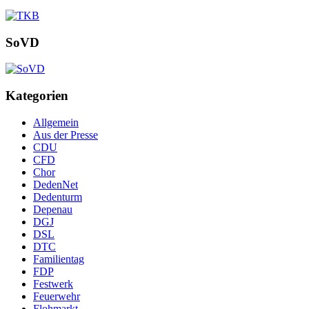
SoVD
Kategorien
Allgemein
Aus der Presse
CDU
CFD
Chor
DedenNet
Dedenturm
Depenau
DGJ
DSL
DTC
Familientag
FDP
Festwerk
Feuerwehr
Flohmarkt