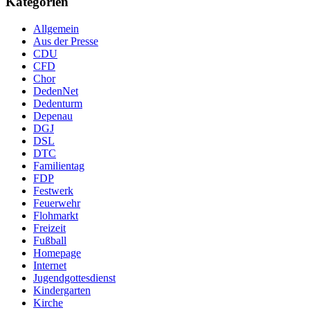
Kategorien
Allgemein
Aus der Presse
CDU
CFD
Chor
DedenNet
Dedenturm
Depenau
DGJ
DSL
DTC
Familientag
FDP
Festwerk
Feuerwehr
Flohmarkt
Freizeit
Fußball
Homepage
Internet
Jugendgottesdienst
Kindergarten
Kirche