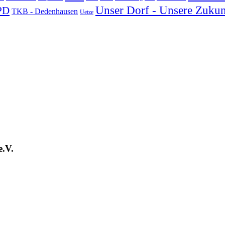
Unser Dorf - Unsere Zukun
PD
TKB - Dedenhausen
Uetze
e.V.