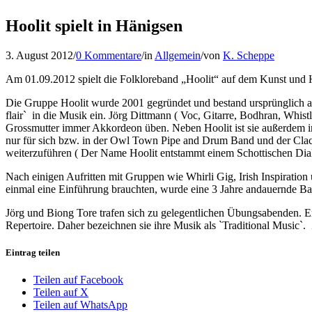
Hoolit spielt in Hänigsen
3. August 2012
/
0 Kommentare
/
in
Allgemein
/
von
K. Scheppe
Am 01.09.2012 spielt die Folkloreband „Hoolit“ auf dem Kunst und Hand
Die Gruppe Hoolit wurde 2001 gegründet und bestand ursprünglich aus 
flair` in die Musik ein. Jörg Dittmann ( Voc, Gitarre, Bodhran, Whi
Grossmutter immer Akkordeon üben. Neben Hoolit ist sie außerdem in
nur für sich bzw. in der Owl Town Pipe and Drum Band und der Cla
weiterzuführen ( Der Name Hoolit entstammt einem Schottischen Diale
Nach einigen Aufritten mit Gruppen wie Whirli Gig, Irish Inspirat
einmal eine Einführung brauchten, wurde eine 3 Jahre andauernde Ba
Jörg und Biong Tore trafen sich zu gelegentlichen Übungsabenden. Er
Repertoire. Daher bezeichnen sie ihre Musik als `Traditional Music`
Eintrag teilen
Teilen auf Facebook
Teilen auf X
Teilen auf WhatsApp