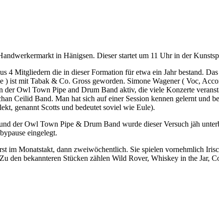
werkermarkt in Hänigsen. Dieser startet um 11 Uhr in der Kunstspirale,
4 Mitgliedern die in dieser Formation für etwa ein Jahr bestand. Das 
stle ) ist mit Tabak & Co. Gross geworden. Simone Wagener ( Voc, Acco
 der Owl Town Pipe and Drum Band aktiv, die viele Konzerte veranstal
chan Ceilid Band.
Man hat sich auf einer Session kennen gelernt und be
kt, genannt Scotts und bedeutet soviel wie Eule).
ion und der Owl Town Pipe & Drum Band wurde dieser Versuch jäh unte
bypause eingelegt.
st im Monatstakt, dann zweiwöchentlich. Sie spielen vornehmlich Irisc
. Zu den bekannteren Stücken zählen Wild Rover, Whiskey in the Jar, 