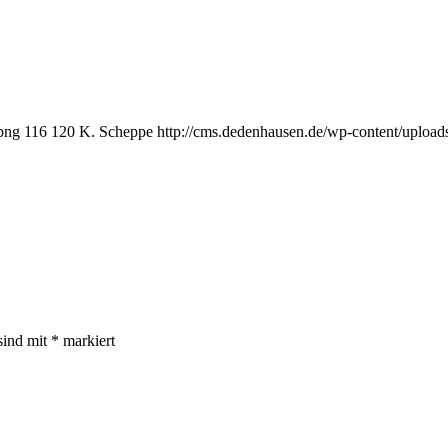
png
116
120
K. Scheppe
http://cms.dedenhausen.de/wp-content/uploa
sind mit
*
markiert