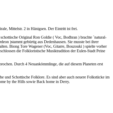
 Mittelstr. 2 in Hänigsen. Der Eintritt ist frei.
schottische Original Ron Goldie ( Voc, Bodhran ) brachte `natural-
rdeon )stammt gebürtig aus Dedenhausen. Sie musste bei ihrer
ten. Biong Tore Wagener (Voc, Gitarre, Bouzouki ) spielte vorher
schlossen die Folkloristische Musiktradition der Eulen-Stadt Peine
rbrochen. Durch 4 Neuankömmlinge, die auf diesem Planeten erst
he und Schottische Folklore. Es sind aber auch neuere Folkstücke im
Come by the Hills sowie Back home in Derry.