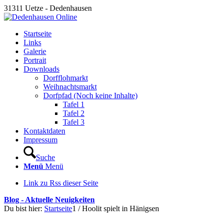
31311 Uetze - Dedenhausen
Startseite
Links
Galerie
Portrait
Downloads
Dorfflohmarkt
Weihnachtsmarkt
Dorfpfad (Noch keine Inhalte)
Tafel 1
Tafel 2
Tafel 3
Kontaktdaten
Impressum
Suche
Menü
Menü
Link zu Rss dieser Seite
Blog - Aktuelle Neuigkeiten
Du bist hier:
Startseite
1
/
Hoolit spielt in Hänigsen