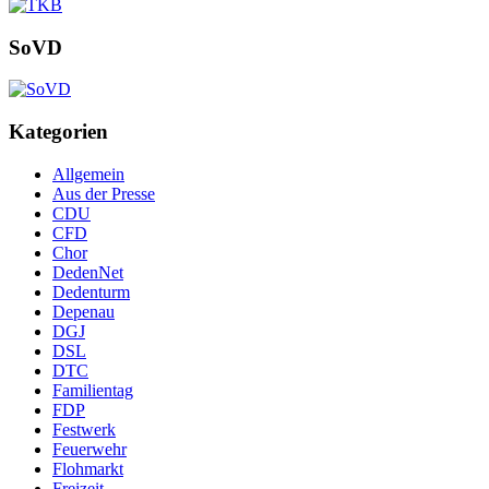
SoVD
Kategorien
Allgemein
Aus der Presse
CDU
CFD
Chor
DedenNet
Dedenturm
Depenau
DGJ
DSL
DTC
Familientag
FDP
Festwerk
Feuerwehr
Flohmarkt
Freizeit