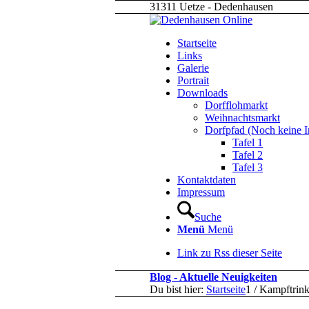
31311 Uetze - Dedenhausen
Startseite
Links
Galerie
Portrait
Downloads
Dorfflohmarkt
Weihnachtsmarkt
Dorfpfad (Noch keine I
Tafel 1
Tafel 2
Tafel 3
Kontaktdaten
Impressum
Suche
Menü
Menü
Link zu Rss dieser Seite
Blog - Aktuelle Neuigkeiten
Du bist hier:
Startseite
1
/
Kampftrin