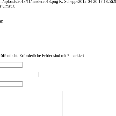
nt/uploads/2013/11/header2013.png
K. Scheppe
2012-04-20 17:18:56
2
er Umzug
ar
öffentlicht.
Erforderliche Felder sind mit
*
markiert