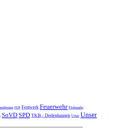
Feuerwehr
Festwerk
milientag
Flohmarkt
FDP
Unser
SoVD
SPD
TKB - Dedenhausen
G
Uetze