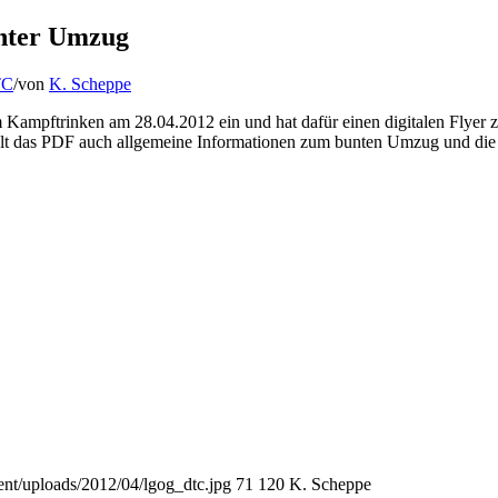
nter Umzug
TC
/
von
K. Scheppe
 Kampftrinken am 28.04.2012 ein und hat dafür einen digitalen Flyer z
ält das PDF auch allgemeine Informationen zum bunten Umzug und die
ent/uploads/2012/04/lgog_dtc.jpg
71
120
K. Scheppe