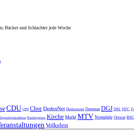
n; Bäcker und Schlachter jede Woche
m
CDU
DGJ
se
Chor
DedenNet
Depenau
Dedenturm
DSL
DTC
Fa
CFD
MTV
Kirche
Markt
Nostalgie
Ortsrat
RS
Jugendgottesdienst
Kindergarten
eranstaltungen
Volksfest