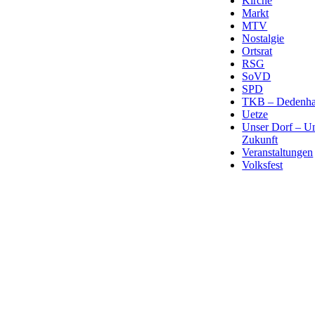
Kirche
Markt
MTV
Nostalgie
Ortsrat
RSG
SoVD
SPD
TKB – Dedenha
Uetze
Unser Dorf – U
Zukunft
Veranstaltungen
Volksfest