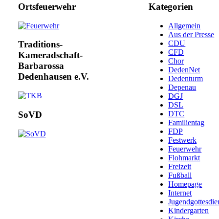
Ortsfeuerwehr
Kategorien
Allgemein
Aus der Presse
CDU
Traditions-
CFD
Kameradschaft-
Chor
Barbarossa
DedenNet
Dedenhausen e.V.
Dedenturm
Depenau
DGJ
DSL
DTC
SoVD
Familientag
FDP
Festwerk
Feuerwehr
Flohmarkt
Freizeit
Fußball
Homepage
Internet
Jugendgottesdie
Kindergarten