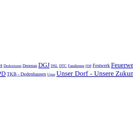
DGJ
Feuerwe
t
Festwerk
Depenau
Dedenturm
DSL
DTC
Familientag
FDP
Unser Dorf - Unsere Zukun
PD
TKB - Dedenhausen
Uetze