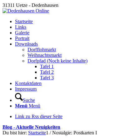
31311 Uetze - Dedenhausen
Startseite
Links
Galerie
Portrait
Downloads
Dorfflohmarkt
Weihnachtsmarkt
Dorfpfad (Noch keine Inhalte)
Tafel 1
Tafel 2
Tafel 3
Kontaktdaten
Impressum
Suche
Menü
Menü
Link zu Rss dieser Seite
Blog - Aktuelle Neuigkeiten
Du bist hier:
Startseite
1
/
Nostalgie: Postkarten I