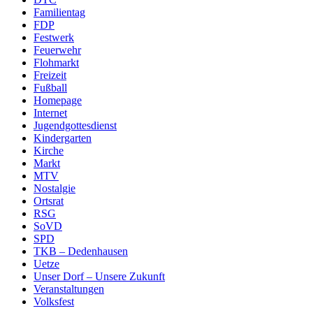
Familientag
FDP
Festwerk
Feuerwehr
Flohmarkt
Freizeit
Fußball
Homepage
Internet
Jugendgottesdienst
Kindergarten
Kirche
Markt
MTV
Nostalgie
Ortsrat
RSG
SoVD
SPD
TKB – Dedenhausen
Uetze
Unser Dorf – Unsere Zukunft
Veranstaltungen
Volksfest