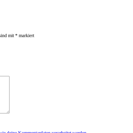
sind mit
*
markiert
 wie deine Kommentardaten verarbeitet werden.