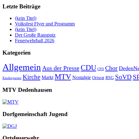
Letzte Beiträge
(kein Titel)
Volksfest Flyer und Programm
(kein Titel)
Der Große Rausputz
Feuerwehrball 2026
Kategorien
Allgemein
CDU
Aus der Presse
Chor
DedenNe
CFD
MTV
Kirche
SoVD
S
Markt
Nostalgie
Ortsrat
RSG
Kindergarten
MTV Dedenhausen
Dorfgemeinschaft Jugend
Ortsfeuerwehr