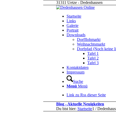
31311 Uetze - Dedenhausen
Startseite
Links
Galerie
Portrait
Downloads
Dorfflohmarkt
Weihnachtsmarkt
Dorfpfad (Noch keine I
Tafel 1
Tafel 2
Tafel 3
Kontaktdaten
Impressum
Suche
Menü
Menü
Link zu Rss dieser Seite
Blog - Aktuelle Neuigkeiten
Du bist hier:
Startseite
1
/
Dedenhause