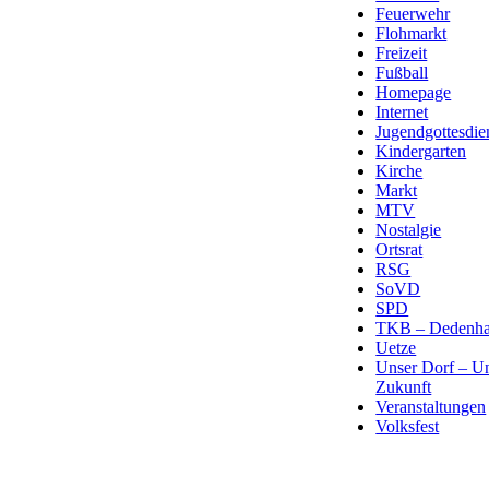
Feuerwehr
Flohmarkt
Freizeit
Fußball
Homepage
Internet
Jugendgottesdie
Kindergarten
Kirche
Markt
MTV
Nostalgie
Ortsrat
RSG
SoVD
SPD
TKB – Dedenha
Uetze
Unser Dorf – U
Zukunft
Veranstaltungen
Volksfest