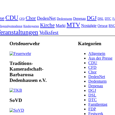
CDU
DGJ
se
Chor
DedenNet
Depenau
Dedenturm
DSL
DTC
Fa
CFD
MTV
Kirche
Markt
Nostalgie
Ortsrat
RS
Jugendgottesdienst
Kindergarten
eranstaltungen
Volksfest
Ortsfeuerwehr
Kategorien
Allgemein
Aus der Presse
CDU
Traditions-
CFD
Kameradschaft-
Chor
Barbarossa
DedenNet
Dedenhausen e.V.
Dedenturm
Depenau
DGJ
DSL
DTC
SoVD
Familientag
FDP
Festwerk