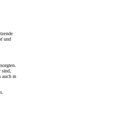
itzende
of und
sorgten.
 sind,
s auch in
n.