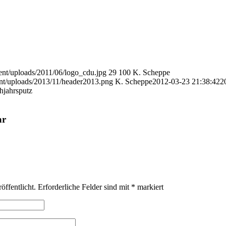
ent/uploads/2011/06/logo_cdu.jpg
29
100
K. Scheppe
nt/uploads/2013/11/header2013.png
K. Scheppe
2012-03-23 21:38:42
2
hjahrsputz
ar
öffentlicht.
Erforderliche Felder sind mit
*
markiert