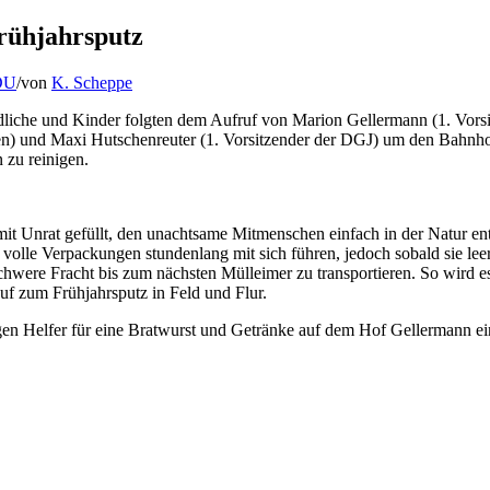
rühjahrsputz
DU
/
von
K. Scheppe
liche und Kinder folgten dem Aufruf von Marion Gellermann (1. Vors
 und Maxi Hutschenreuter (1. Vorsitzender der DGJ) um den Bahnh
zu reinigen.
it Unrat gefüllt, den unachtsame Mitmenschen einfach in der Natur ent
olle Verpackungen stundenlang mit sich führen, jedoch sobald sie leer
schwere Fracht bis zum nächsten Mülleimer zu transportieren. So wird e
auf zum Frühjahrsputz in Feld und Flur.
igen Helfer für eine Bratwurst und Getränke auf dem Hof Gellermann ei