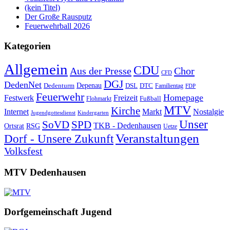
(kein Titel)
Der Große Rausputz
Feuerwehrball 2026
Kategorien
Allgemein
CDU
Aus der Presse
Chor
CFD
DGJ
DedenNet
Depenau
Dedenturm
DSL
DTC
Familientag
FDP
Feuerwehr
Homepage
Festwerk
Freizeit
Fußball
Flohmarkt
MTV
Kirche
Internet
Markt
Nostalgie
Jugendgottesdienst
Kindergarten
Unser
SoVD
SPD
TKB - Dedenhausen
Ortsrat
RSG
Uetze
Veranstaltungen
Dorf - Unsere Zukunft
Volksfest
MTV Dedenhausen
Dorfgemeinschaft Jugend