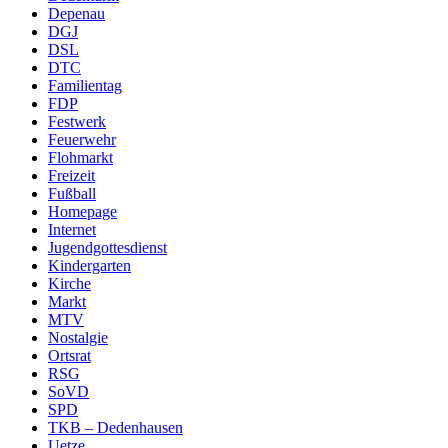
Depenau
DGJ
DSL
DTC
Familientag
FDP
Festwerk
Feuerwehr
Flohmarkt
Freizeit
Fußball
Homepage
Internet
Jugendgottesdienst
Kindergarten
Kirche
Markt
MTV
Nostalgie
Ortsrat
RSG
SoVD
SPD
TKB – Dedenhausen
Uetze