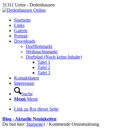
31311 Uetze - Dedenhausen
Startseite
Links
Galerie
Portrait
Downloads
Dorfflohmarkt
Weihnachtsmarkt
Dorfpfad (Noch keine Inhalte)
Tafel 1
Tafel 2
Tafel 3
Kontaktdaten
Impressum
Suche
Menü
Menü
Link zu Rss dieser Seite
Blog - Aktuelle Neuigkeiten
Du bist hier:
Startseite
1
/
Kommende Ortsratssitzung