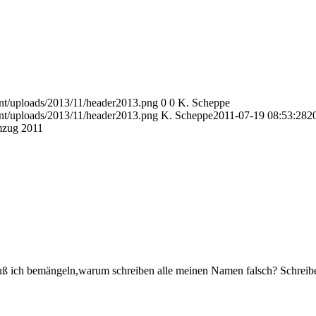
nt/uploads/2013/11/header2013.png
0
0
K. Scheppe
nt/uploads/2013/11/header2013.png
K. Scheppe
2011-07-19 08:53:28
2
mzug 2011
uß ich bemängeln,warum schreiben alle meinen Namen falsch? Schreib