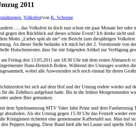
 Umzug 2011
nstaltungen
,
Volksfest
/
von
K. Scheppe
ndern …. das Volksfest ist doch nun schon ein paar Monate her oder n
nd gegen den Rückblick auf dieses schöne Event? Ich denke nicht und 
dem Motto „Lieber spät als nie“ ein Bericht zum diesjährigen Volksfest
zug. An dieser Stelle bedanke ich mich bei der 2. Vorsitzende von de
lle Hutschenreuter, dass Sie mir folgenden Artikel zur Verfügung geste
r am Freitag den 13.05.2011 um 18:30 Uhr mit dem ersten Abmarsch 
sbürgermeister Hans-Heinrich Bolten. Während des Umzuges wurden di
eingesammelt, wobei alle Anwesenden sich noch einmal für deren Großz
 Schützenfest bei sich auf dem Hof und der Umzug endete wieder auf 
 für die Zeltdisco aufgebaut hatte. Bis in die frühen Morgenstunden wu
oder andere Bier getrunken.
mit dem Spielmannszug MTV Vater Jahn Peine und dem Fanfarenzug 
ge abzuholen. Als der Umzug gegen 15:30 Uhr das Festzelt wieder erre
ie Königinnen richteten eine gemeinsame Kaffeetafel aus. Man traf si
den Peppers losging. Diese Band hielt alle bei Laune und spielte Hits 