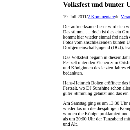
Volksfest und bunter
19. Juli 2011
/
2 Kommentare
/
in
Vera
Der aufmerksame Leser wird sich wu
Das stimmt … doch ist dies ein Gru
kommt hier wieder einmal frei nach 
Fotos vom anschließenden bunten Um
Dorfgemeinschaftsjugend (DGJ), Isabe
Das Volksfest begann in diesem Jah
Festzelt unter den Eichen zum Ort
und Königinnen des letzten Jahres 
bedankten.
Hans-Heinrich Bolten eröffnete das
Festzelt, wo DJ Sunshine schon alles
guter Stimmung getanzt und das ein 
Am Samstag ging es um 13:30 Uhr 
wieder los um die diesjährigen Köni
wurden die Könige proklamiert und d
als um 20:00 Uhr der Tanzabend mit 
und Alt.