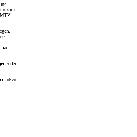
 und
 man zum
er MTV
iegen,
rte
s man
jeder der
bedanken