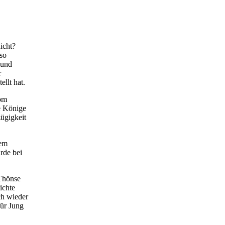
icht?
so
 und
r
llt hat.
vom
e Könige
ügigkeit
dem
rde bei
Thönse
ichte
ch wieder
für Jung