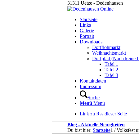
31311 Uetze - Dedenhausen
Startseite
Links
Galerie
Portrait
Downloads
Dorfflohmarkt
Weihnachtsmarkt
Dorfpfad (Noch keine I
Tafel 1
Tafel 2
Tafel 3
Kontaktdaten
Impressum
Suche
Menü
Menü
Link zu Rss dieser Seite
Blog - Aktuelle Neuigkeiten
Du bist hier:
Startseite
1
/
Volksfest 