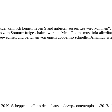
r kann ich keinen neuen Stand anbieten ausser: „es wird kommen“. Das i
h bis zum Sommer freigeschalten werden. Mein Optimismus sinkt allerdin
ewechselt und berichten von einem doppelt so schnellen Anschluß wi
120
K. Scheppe
http://cms.dedenhausen.de/wp-content/uploads/2013/