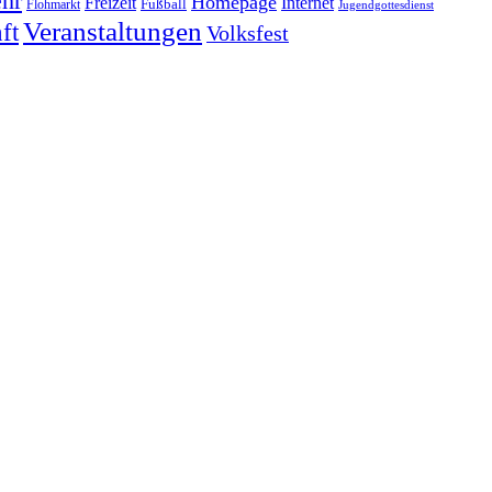
hr
Homepage
Freizeit
Internet
Fußball
Flohmarkt
Jugendgottesdienst
Veranstaltungen
ft
Volksfest