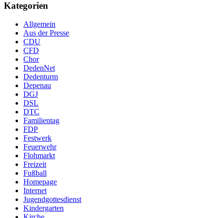
Kategorien
Allgemein
Aus der Presse
CDU
CFD
Chor
DedenNet
Dedenturm
Depenau
DGJ
DSL
DTC
Familientag
FDP
Festwerk
Feuerwehr
Flohmarkt
Freizeit
Fußball
Homepage
Internet
Jugendgottesdienst
Kindergarten
Kirche