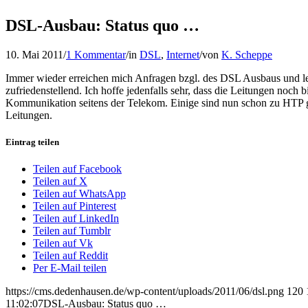
DSL-Ausbau: Status quo …
10. Mai 2011
/
1 Kommentar
/
in
DSL
,
Internet
/
von
K. Scheppe
Immer wieder erreichen mich Anfragen bzgl. des DSL Ausbaus und leide
zufriedenstellend. Ich hoffe jedenfalls sehr, dass die Leitungen noc
Kommunikation seitens der Telekom. Einige sind nun schon zu HTP g
Leitungen.
Eintrag teilen
Teilen auf Facebook
Teilen auf X
Teilen auf WhatsApp
Teilen auf Pinterest
Teilen auf LinkedIn
Teilen auf Tumblr
Teilen auf Vk
Teilen auf Reddit
Per E-Mail teilen
https://cms.dedenhausen.de/wp-content/uploads/2011/06/dsl.png
120
11:02:07
DSL-Ausbau: Status quo …