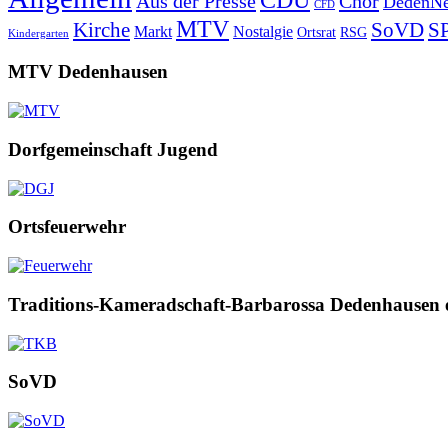
Aus der Presse
Chor
DedenNe
CFD
MTV
Kirche
SoVD
S
Markt
Nostalgie
Ortsrat
RSG
Kindergarten
MTV Dedenhausen
Dorfgemeinschaft Jugend
Ortsfeuerwehr
Traditions-Kameradschaft-Barbarossa Dedenhausen 
SoVD