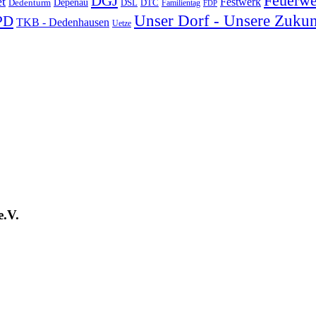
DGJ
Feuerwe
t
Festwerk
Depenau
Dedenturm
DSL
DTC
Familientag
FDP
Unser Dorf - Unsere Zukun
PD
TKB - Dedenhausen
Uetze
e.V.