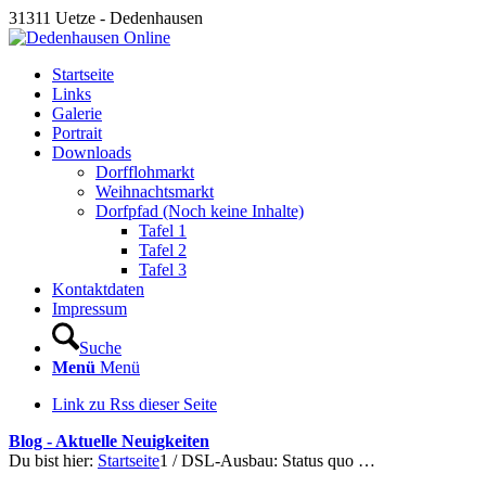
31311 Uetze - Dedenhausen
Startseite
Links
Galerie
Portrait
Downloads
Dorfflohmarkt
Weihnachtsmarkt
Dorfpfad (Noch keine Inhalte)
Tafel 1
Tafel 2
Tafel 3
Kontaktdaten
Impressum
Suche
Menü
Menü
Link zu Rss dieser Seite
Blog - Aktuelle Neuigkeiten
Du bist hier:
Startseite
1
/
DSL-Ausbau: Status quo …