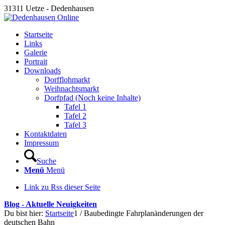
31311 Uetze - Dedenhausen
Startseite
Links
Galerie
Portrait
Downloads
Dorfflohmarkt
Weihnachtsmarkt
Dorfpfad (Noch keine Inhalte)
Tafel 1
Tafel 2
Tafel 3
Kontaktdaten
Impressum
Suche
Menü
Menü
Link zu Rss dieser Seite
Blog - Aktuelle Neuigkeiten
Du bist hier:
Startseite
1
/
Baubedingte Fahrplanänderungen der
deutschen Bahn