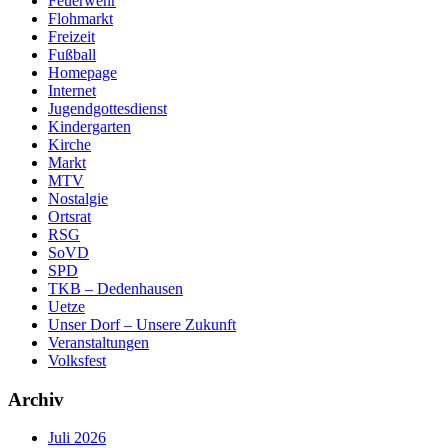
Feuerwehr
Flohmarkt
Freizeit
Fußball
Homepage
Internet
Jugendgottesdienst
Kindergarten
Kirche
Markt
MTV
Nostalgie
Ortsrat
RSG
SoVD
SPD
TKB – Dedenhausen
Uetze
Unser Dorf – Unsere Zukunft
Veranstaltungen
Volksfest
Archiv
Juli 2026