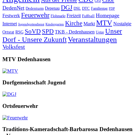
CFD
DGJ
DedenNet
Depenau
Dedenturm
DSL
DTC
Familientag
FDP
Feuerwehr
Homepage
Festwerk
Freizeit
Fußball
Flohmarkt
MTV
Kirche
Internet
Markt
Nostalgie
Jugendgottesdienst
Kindergarten
Unser
SoVD
SPD
TKB - Dedenhausen
Ortsrat
RSG
Uetze
Veranstaltungen
Dorf - Unsere Zukunft
Volksfest
MTV Dedenhausen
Dorfgemeinschaft Jugend
Ortsfeuerwehr
Traditions-Kameradschaft-Barbarossa Dedenhausen