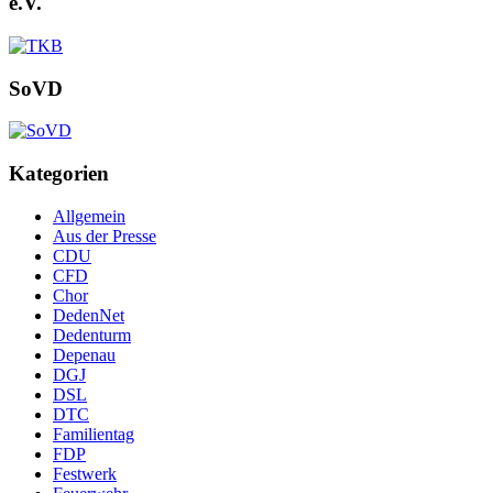
e.V.
SoVD
Kategorien
Allgemein
Aus der Presse
CDU
CFD
Chor
DedenNet
Dedenturm
Depenau
DGJ
DSL
DTC
Familientag
FDP
Festwerk