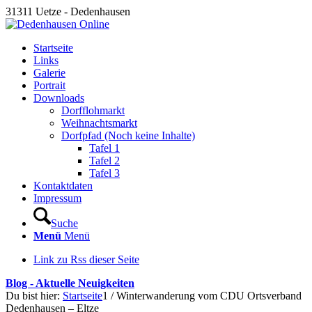
31311 Uetze - Dedenhausen
Startseite
Links
Galerie
Portrait
Downloads
Dorfflohmarkt
Weihnachtsmarkt
Dorfpfad (Noch keine Inhalte)
Tafel 1
Tafel 2
Tafel 3
Kontaktdaten
Impressum
Suche
Menü
Menü
Link zu Rss dieser Seite
Blog - Aktuelle Neuigkeiten
Du bist hier:
Startseite
1
/
Winterwanderung vom CDU Ortsverband
Dedenhausen – Eltze