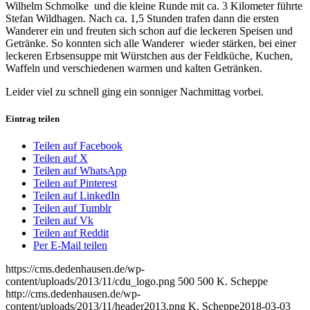
Wilhelm Schmolke und die kleine Runde mit ca. 3 Kilometer führte
Stefan Wildhagen. Nach ca. 1,5 Stunden trafen dann die ersten
Wanderer ein und freuten sich schon auf die leckeren Speisen und
Getränke. So konnten sich alle Wanderer wieder stärken, bei einer
leckeren Erbsensuppe mit Würstchen aus der Feldküche, Kuchen,
Waffeln und verschiedenen warmen und kalten Getränken.
Leider viel zu schnell ging ein sonniger Nachmittag vorbei.
Eintrag teilen
Teilen auf Facebook
Teilen auf X
Teilen auf WhatsApp
Teilen auf Pinterest
Teilen auf LinkedIn
Teilen auf Tumblr
Teilen auf Vk
Teilen auf Reddit
Per E-Mail teilen
https://cms.dedenhausen.de/wp-
content/uploads/2013/11/cdu_logo.png
500
500
K. Scheppe
http://cms.dedenhausen.de/wp-
content/uploads/2013/11/header2013.png
K. Scheppe
2018-03-03