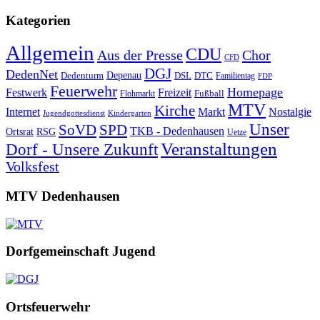
Kategorien
Allgemein
CDU
Aus der Presse
Chor
CFD
DGJ
DedenNet
Depenau
Dedenturm
DSL
DTC
Familientag
FDP
Feuerwehr
Homepage
Festwerk
Freizeit
Fußball
Flohmarkt
MTV
Kirche
Internet
Markt
Nostalgie
Jugendgottesdienst
Kindergarten
Unser
SoVD
SPD
TKB - Dedenhausen
Ortsrat
RSG
Uetze
Veranstaltungen
Dorf - Unsere Zukunft
Volksfest
MTV Dedenhausen
Dorfgemeinschaft Jugend
Ortsfeuerwehr