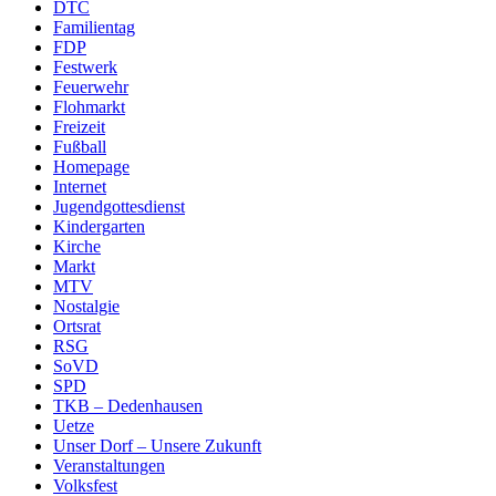
DTC
Familientag
FDP
Festwerk
Feuerwehr
Flohmarkt
Freizeit
Fußball
Homepage
Internet
Jugendgottesdienst
Kindergarten
Kirche
Markt
MTV
Nostalgie
Ortsrat
RSG
SoVD
SPD
TKB – Dedenhausen
Uetze
Unser Dorf – Unsere Zukunft
Veranstaltungen
Volksfest