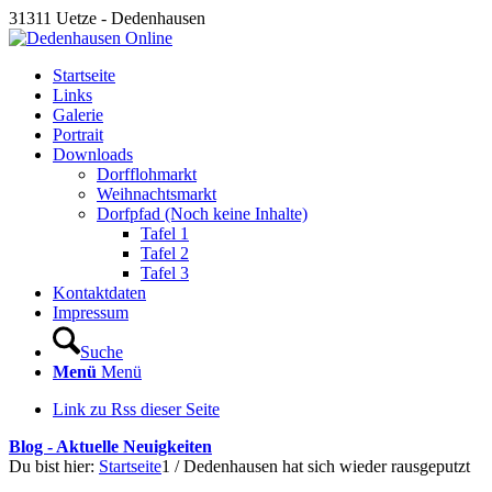
31311 Uetze - Dedenhausen
Startseite
Links
Galerie
Portrait
Downloads
Dorfflohmarkt
Weihnachtsmarkt
Dorfpfad (Noch keine Inhalte)
Tafel 1
Tafel 2
Tafel 3
Kontaktdaten
Impressum
Suche
Menü
Menü
Link zu Rss dieser Seite
Blog - Aktuelle Neuigkeiten
Du bist hier:
Startseite
1
/
Dedenhausen hat sich wieder rausgeputzt