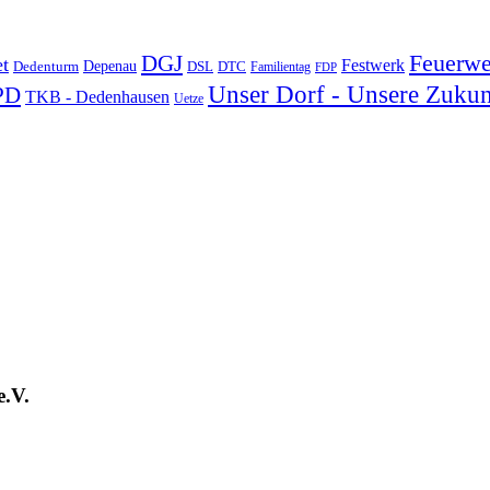
DGJ
Feuerwe
t
Festwerk
Depenau
Dedenturm
DSL
DTC
Familientag
FDP
Unser Dorf - Unsere Zukun
PD
TKB - Dedenhausen
Uetze
e.V.