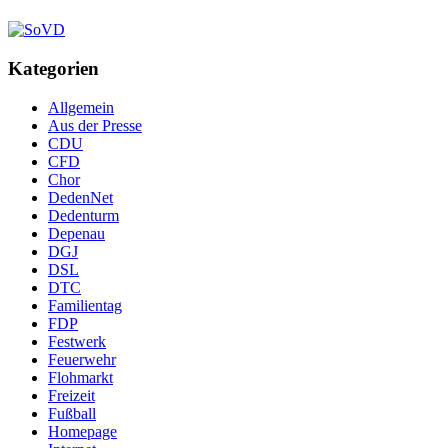
Kategorien
Allgemein
Aus der Presse
CDU
CFD
Chor
DedenNet
Dedenturm
Depenau
DGJ
DSL
DTC
Familientag
FDP
Festwerk
Feuerwehr
Flohmarkt
Freizeit
Fußball
Homepage