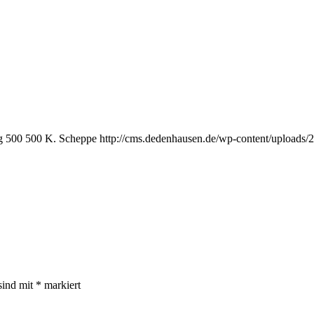
g
500
500
K. Scheppe
http://cms.dedenhausen.de/wp-content/uploads/
sind mit
*
markiert