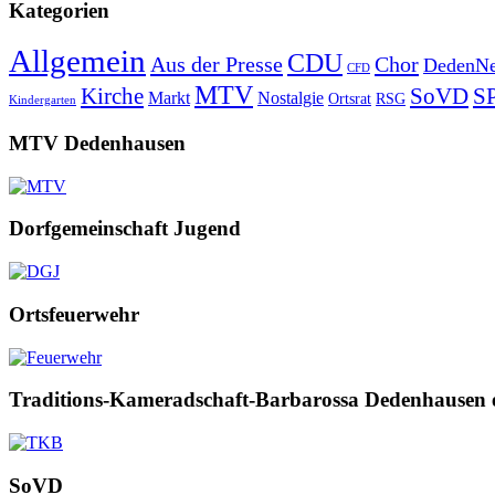
Kategorien
Allgemein
CDU
Aus der Presse
Chor
DedenNe
CFD
MTV
Kirche
SoVD
S
Markt
Nostalgie
Ortsrat
RSG
Kindergarten
MTV Dedenhausen
Dorfgemeinschaft Jugend
Ortsfeuerwehr
Traditions-Kameradschaft-Barbarossa Dedenhausen 
SoVD