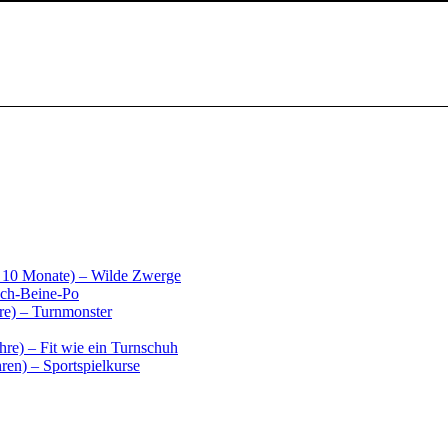
b 10 Monate) – Wilde Zwerge
uch-Beine-Po
hre) – Turnmonster
hre) – Fit wie ein Turnschuh
ren) – Sportspielkurse