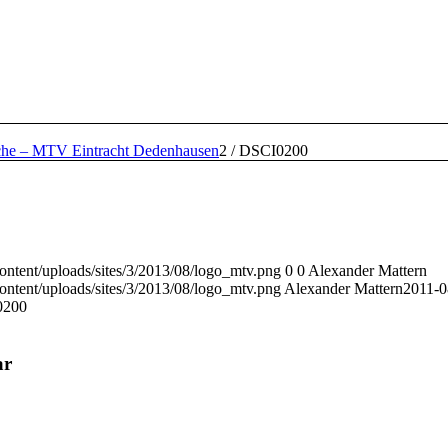
che – MTV Eintracht Dedenhausen
2
/
DSCI0200
ontent/uploads/sites/3/2013/08/logo_mtv.png
0
0
Alexander Mattern
ontent/uploads/sites/3/2013/08/logo_mtv.png
Alexander Mattern
2011-0
0200
ar