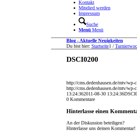
Kontakt
Mitglied werden
Impressum
Suche
Menü
Menü
Blog - Aktuelle Neuigkeiten
Du bist hier:
Startseite
1
/
Turnierwo
DSCI0200
http://cms.dedenhausen.de/mtv/wp-c
http://cms.dedenhausen.de/mtv/wp-c
13:24:36
2011-08-30 13:24:36
DSCI
0
Kommentare
Hinterlasse einen Komment
An der Diskussion beteiligen?
Hinterlasse uns deinen Kommentar!