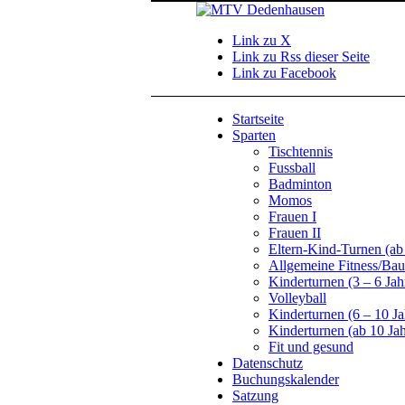
Link zu X
Link zu Rss dieser Seite
Link zu Facebook
Startseite
Sparten
Tischtennis
Fussball
Badminton
Momos
Frauen I
Frauen II
Eltern-Kind-Turnen (a
Allgemeine Fitness/Ba
Kinderturnen (3 – 6 Ja
Volleyball
Kinderturnen (6 – 10 Ja
Kinderturnen (ab 10 Jah
Fit und gesund
Datenschutz
Buchungskalender
Satzung