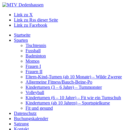
Link zu X
Link zu Rss dieser Seite
Link zu Facebook
Startseite
Sparten
Tischtennis
Fussball
Badminton
Momos
Frauen I
Frauen II
Eltern-Kind-Turnen (ab 10 Monate) – Wilde Zwerge
Allgemeine Fitness/Bauch-Beine-Po
Kinderturnen (3 – 6 Jahre) – Turnmonster
Volleyball
Kinderturnen (6 – 10 Jahre) – Fit wie ein Turnschuh
Kinderturnen (ab 10 Jahren) – Sportspielkurse
Fit und gesund
Datenschutz
Buchungskalender
Satzung
Kontakt