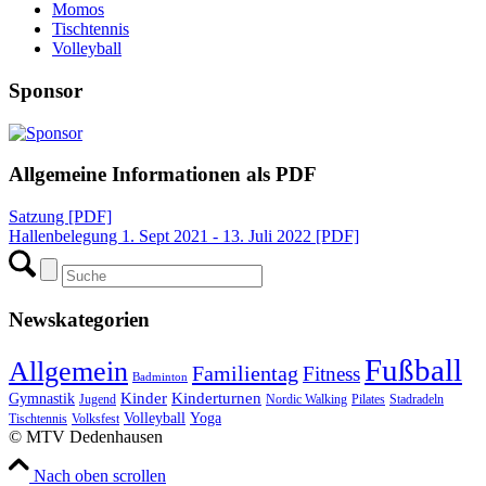
Momos
Tischtennis
Volleyball
Sponsor
Allgemeine Informationen als PDF
Satzung [PDF]
Hallenbelegung 1. Sept 2021 - 13. Juli 2022 [PDF]
Newskategorien
Fußball
Allgemein
Familientag
Fitness
Badminton
Kinder
Kinderturnen
Gymnastik
Jugend
Nordic Walking
Pilates
Stadradeln
Volleyball
Yoga
Tischtennis
Volksfest
© MTV Dedenhausen
Nach oben scrollen