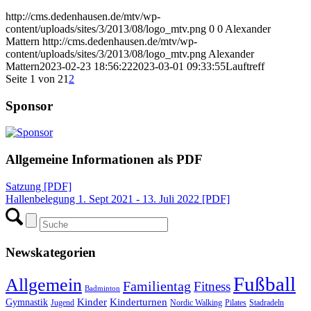
http://cms.dedenhausen.de/mtv/wp-
content/uploads/sites/3/2013/08/logo_mtv.png
0
0
Alexander
Mattern
http://cms.dedenhausen.de/mtv/wp-
content/uploads/sites/3/2013/08/logo_mtv.png
Alexander
Mattern
2023-02-23 18:56:22
2023-03-01 09:33:55
Lauftreff
Seite 1 von 2
1
2
Sponsor
Allgemeine Informationen als PDF
Satzung [PDF]
Hallenbelegung 1. Sept 2021 - 13. Juli 2022 [PDF]
Newskategorien
Fußball
Allgemein
Familientag
Fitness
Badminton
Kinder
Kinderturnen
Gymnastik
Jugend
Nordic Walking
Pilates
Stadradeln