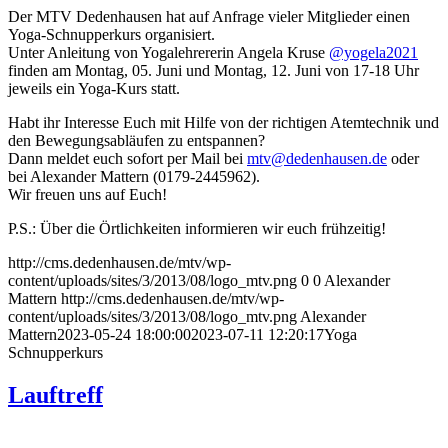
Der MTV Dedenhausen hat auf Anfrage vieler Mitglieder einen
Yoga-Schnupperkurs organisiert.
Unter Anleitung von Yogalehrererin Angela Kruse
@yogela2021
finden am Montag, 05. Juni und Montag, 12. Juni von 17-18 Uhr
jeweils ein Yoga-Kurs statt.
Habt ihr Interesse Euch mit Hilfe von der richtigen Atemtechnik und
den Bewegungsabläufen zu entspannen?
Dann meldet euch sofort per Mail bei
mtv@dedenhausen.de
oder
bei Alexander Mattern (0179-2445962).
Wir freuen uns auf Euch!
P.S.: Über die Örtlichkeiten informieren wir euch frühzeitig!
http://cms.dedenhausen.de/mtv/wp-
content/uploads/sites/3/2013/08/logo_mtv.png
0
0
Alexander
Mattern
http://cms.dedenhausen.de/mtv/wp-
content/uploads/sites/3/2013/08/logo_mtv.png
Alexander
Mattern
2023-05-24 18:00:00
2023-07-11 12:20:17
Yoga
Schnupperkurs
Lauftreff