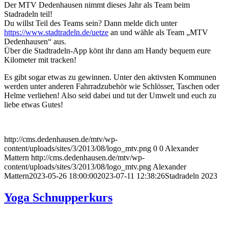
Der MTV Dedenhausen nimmt dieses Jahr als Team beim
Stadradeln teil!
Du willst Teil des Teams sein? Dann melde dich unter
https://www.stadtradeln.de/uetze
an und wähle als Team „MTV
Dedenhausen“ aus.
Über die Stadtradeln-App könt ihr dann am Handy bequem eure
Kilometer mit tracken!
Es gibt sogar etwas zu gewinnen. Unter den aktivsten Kommunen
werden unter anderen Fahrradzubehör wie Schlösser, Taschen oder
Helme verliehen! Also seid dabei und tut der Umwelt und euch zu
liebe etwas Gutes!
http://cms.dedenhausen.de/mtv/wp-
content/uploads/sites/3/2013/08/logo_mtv.png
0
0
Alexander
Mattern
http://cms.dedenhausen.de/mtv/wp-
content/uploads/sites/3/2013/08/logo_mtv.png
Alexander
Mattern
2023-05-26 18:00:00
2023-07-11 12:38:26
Stadradeln 2023
Yoga Schnupperkurs