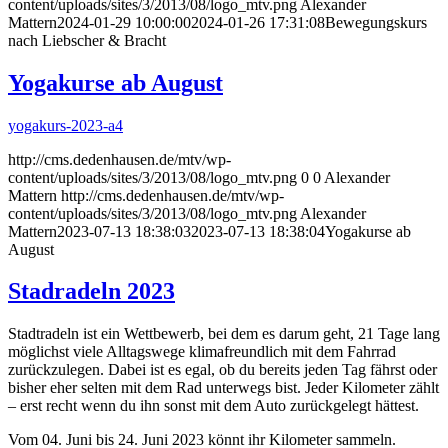
content/uploads/sites/3/2013/08/logo_mtv.png
Alexander
Mattern
2024-01-29 10:00:00
2024-01-26 17:31:08
Bewegungskurs
nach Liebscher & Bracht
Yogakurse ab August
yogakurs-2023-a4
http://cms.dedenhausen.de/mtv/wp-
content/uploads/sites/3/2013/08/logo_mtv.png
0
0
Alexander
Mattern
http://cms.dedenhausen.de/mtv/wp-
content/uploads/sites/3/2013/08/logo_mtv.png
Alexander
Mattern
2023-07-13 18:38:03
2023-07-13 18:38:04
Yogakurse ab
August
Stadradeln 2023
Stadtradeln ist ein Wettbewerb, bei dem es darum geht, 21 Tage lang
möglichst viele Alltagswege klimafreundlich mit dem Fahrrad
zurückzulegen. Dabei ist es egal, ob du bereits jeden Tag fährst oder
bisher eher selten mit dem Rad unterwegs bist. Jeder Kilometer zählt
– erst recht wenn du ihn sonst mit dem Auto zurückgelegt hättest.
Vom 04. Juni bis 24. Juni 2023 könnt ihr Kilometer sammeln.