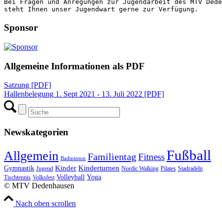
Bei Fragen und Anregungen zur Jugendarbeit des MTV Dede
steht Ihnen unser Jugendwart gerne zur Verfügung.
Sponsor
Allgemeine Informationen als PDF
Satzung [PDF]
Hallenbelegung 1. Sept 2021 - 13. Juli 2022 [PDF]
Newskategorien
Fußball
Allgemein
Familientag
Fitness
Badminton
Kinder
Kinderturnen
Gymnastik
Jugend
Nordic Walking
Pilates
Stadradeln
Volleyball
Yoga
Tischtennis
Volksfest
© MTV Dedenhausen
Nach oben scrollen