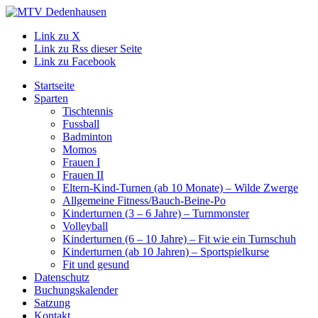
Link zu X
Link zu Rss dieser Seite
Link zu Facebook
Startseite
Sparten
Tischtennis
Fussball
Badminton
Momos
Frauen I
Frauen II
Eltern-Kind-Turnen (ab 10 Monate) – Wilde Zwerge
Allgemeine Fitness/Bauch-Beine-Po
Kinderturnen (3 – 6 Jahre) – Turnmonster
Volleyball
Kinderturnen (6 – 10 Jahre) – Fit wie ein Turnschuh
Kinderturnen (ab 10 Jahren) – Sportspielkurse
Fit und gesund
Datenschutz
Buchungskalender
Satzung
Kontakt