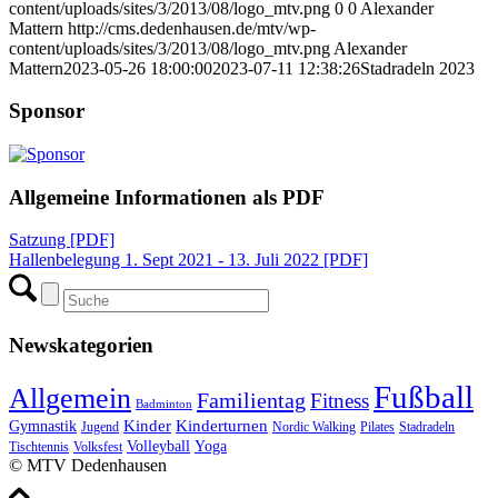
content/uploads/sites/3/2013/08/logo_mtv.png
0
0
Alexander
Mattern
http://cms.dedenhausen.de/mtv/wp-
content/uploads/sites/3/2013/08/logo_mtv.png
Alexander
Mattern
2023-05-26 18:00:00
2023-07-11 12:38:26
Stadradeln 2023
Sponsor
Allgemeine Informationen als PDF
Satzung [PDF]
Hallenbelegung 1. Sept 2021 - 13. Juli 2022 [PDF]
Newskategorien
Fußball
Allgemein
Familientag
Fitness
Badminton
Kinder
Kinderturnen
Gymnastik
Jugend
Nordic Walking
Pilates
Stadradeln
Volleyball
Yoga
Tischtennis
Volksfest
© MTV Dedenhausen