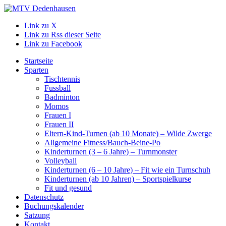
Link zu X
Link zu Rss dieser Seite
Link zu Facebook
Startseite
Sparten
Tischtennis
Fussball
Badminton
Momos
Frauen I
Frauen II
Eltern-Kind-Turnen (ab 10 Monate) – Wilde Zwerge
Allgemeine Fitness/Bauch-Beine-Po
Kinderturnen (3 – 6 Jahre) – Turnmonster
Volleyball
Kinderturnen (6 – 10 Jahre) – Fit wie ein Turnschuh
Kinderturnen (ab 10 Jahren) – Sportspielkurse
Fit und gesund
Datenschutz
Buchungskalender
Satzung
Kontakt