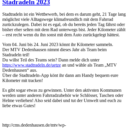
Stadradeln 2023
Stadtradeln ist ein Wettbewerb, bei dem es darum geht, 21 Tage lang
möglichst viele Alltagswege klimafreundlich mit dem Fahrrad
zurückzulegen. Dabei ist es egal, ob du bereits jeden Tag fährst oder
bisher eher selten mit dem Rad unterwegs bist. Jeder Kilometer zählt
– erst recht wenn du ihn sonst mit dem Auto zurückgelegt hättest.
Vom 04. Juni bis 24. Juni 2023 könnt ihr Kilometer sammeln.
Der MTV Dedenhausen nimmt dieses Jahr als Team beim
Stadradeln teil!
Du willst Teil des Teams sein? Dann melde dich unter
https://www.stadtradeln.de/uetze
an und wähle als Team „MTV
Dedenhausen“ aus.
Über die Stadtradeln-App könt ihr dann am Handy bequem eure
Kilometer mit tracken!
Es gibt sogar etwas zu gewinnen. Unter den aktivsten Kommunen
werden unter anderen Fahrradzubehör wie Schlösser, Taschen oder
Helme verliehen! Also seid dabei und tut der Umwelt und euch zu
liebe etwas Gutes!
http://cms.dedenhausen.de/mtv/wp-