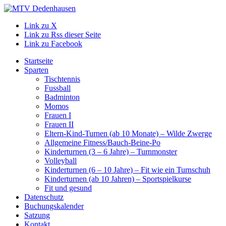
Link zu X
Link zu Rss dieser Seite
Link zu Facebook
Startseite
Sparten
Tischtennis
Fussball
Badminton
Momos
Frauen I
Frauen II
Eltern-Kind-Turnen (ab 10 Monate) – Wilde Zwerge
Allgemeine Fitness/Bauch-Beine-Po
Kinderturnen (3 – 6 Jahre) – Turnmonster
Volleyball
Kinderturnen (6 – 10 Jahre) – Fit wie ein Turnschuh
Kinderturnen (ab 10 Jahren) – Sportspielkurse
Fit und gesund
Datenschutz
Buchungskalender
Satzung
Kontakt