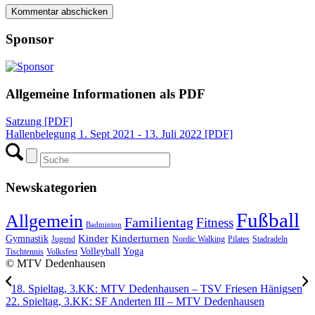
Sponsor
Allgemeine Informationen als PDF
Satzung [PDF]
Hallenbelegung 1. Sept 2021 - 13. Juli 2022 [PDF]
Newskategorien
Fußball
Allgemein
Familientag
Fitness
Badminton
Kinder
Kinderturnen
Gymnastik
Jugend
Nordic Walking
Pilates
Stadradeln
Volleyball
Yoga
Tischtennis
Volksfest
© MTV Dedenhausen
18. Spieltag, 3.KK: MTV Dedenhausen – TSV Friesen Hänigsen
22. Spieltag, 3.KK: SF Anderten III – MTV Dedenhausen