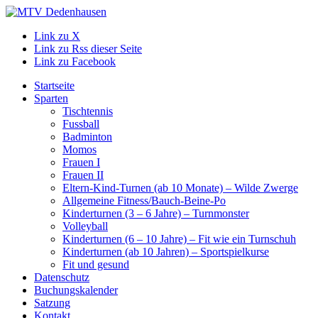
Link zu X
Link zu Rss dieser Seite
Link zu Facebook
Startseite
Sparten
Tischtennis
Fussball
Badminton
Momos
Frauen I
Frauen II
Eltern-Kind-Turnen (ab 10 Monate) – Wilde Zwerge
Allgemeine Fitness/Bauch-Beine-Po
Kinderturnen (3 – 6 Jahre) – Turnmonster
Volleyball
Kinderturnen (6 – 10 Jahre) – Fit wie ein Turnschuh
Kinderturnen (ab 10 Jahren) – Sportspielkurse
Fit und gesund
Datenschutz
Buchungskalender
Satzung
Kontakt