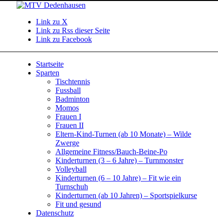
Link zu X
Link zu Rss dieser Seite
Link zu Facebook
Startseite
Sparten
Tischtennis
Fussball
Badminton
Momos
Frauen I
Frauen II
Eltern-Kind-Turnen (ab 10 Monate) – Wilde
Zwerge
Allgemeine Fitness/Bauch-Beine-Po
Kinderturnen (3 – 6 Jahre) – Turnmonster
Volleyball
Kinderturnen (6 – 10 Jahre) – Fit wie ein
Turnschuh
Kinderturnen (ab 10 Jahren) – Sportspielkurse
Fit und gesund
Datenschutz