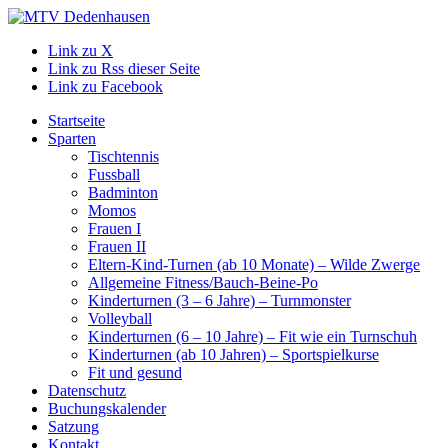
Link zu X
Link zu Rss dieser Seite
Link zu Facebook
Startseite
Sparten
Tischtennis
Fussball
Badminton
Momos
Frauen I
Frauen II
Eltern-Kind-Turnen (ab 10 Monate) – Wilde Zwerge
Allgemeine Fitness/Bauch-Beine-Po
Kinderturnen (3 – 6 Jahre) – Turnmonster
Volleyball
Kinderturnen (6 – 10 Jahre) – Fit wie ein Turnschuh
Kinderturnen (ab 10 Jahren) – Sportspielkurse
Fit und gesund
Datenschutz
Buchungskalender
Satzung
Kontakt