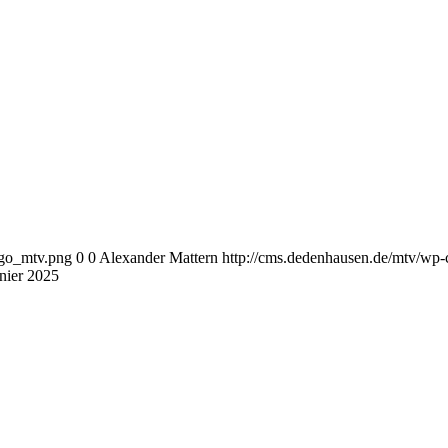
ogo_mtv.png
0
0
Alexander Mattern
http://cms.dedenhausen.de/mtv/wp-
nier 2025