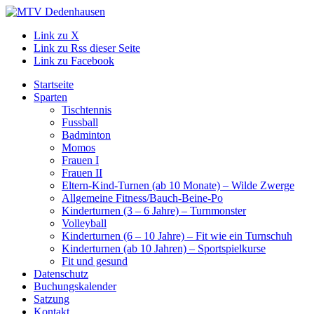
Link zu X
Link zu Rss dieser Seite
Link zu Facebook
Startseite
Sparten
Tischtennis
Fussball
Badminton
Momos
Frauen I
Frauen II
Eltern-Kind-Turnen (ab 10 Monate) – Wilde Zwerge
Allgemeine Fitness/Bauch-Beine-Po
Kinderturnen (3 – 6 Jahre) – Turnmonster
Volleyball
Kinderturnen (6 – 10 Jahre) – Fit wie ein Turnschuh
Kinderturnen (ab 10 Jahren) – Sportspielkurse
Fit und gesund
Datenschutz
Buchungskalender
Satzung
Kontakt