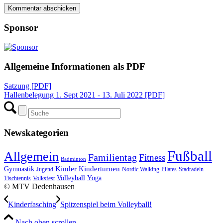
Sponsor
Allgemeine Informationen als PDF
Satzung [PDF]
Hallenbelegung 1. Sept 2021 - 13. Juli 2022 [PDF]
Newskategorien
Fußball
Allgemein
Familientag
Fitness
Badminton
Kinder
Kinderturnen
Gymnastik
Jugend
Nordic Walking
Pilates
Stadradeln
Volleyball
Yoga
Tischtennis
Volksfest
© MTV Dedenhausen
Kinderfasching
Spitzenspiel beim Volleyball!
Nach oben scrollen