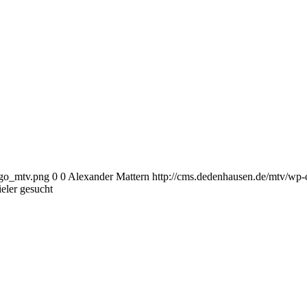
ogo_mtv.png
0
0
Alexander Mattern
http://cms.dedenhausen.de/mtv/wp-
eler gesucht