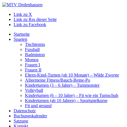
Link zu X
Link zu Rss dieser Seite
Link zu Facebook
Startseite
Sparten
Tischtennis
Fussball
Badminton
Momos
Frauen I
Frauen II
Eltern-Kind-Turnen (ab 10 Monate) – Wilde Zwerge
Allgemeine Fitness/Bauch-Beine-Po
Kinderturnen (3 – 6 Jahre) – Turnmonster
Volleyball
Kinderturnen (6 – 10 Jahre) – Fit wie ein Turnschuh
Kinderturnen (ab 10 Jahren) – Sportspielkurse
Fit und gesund
Datenschutz
Buchungskalender
Satzung
Kontakt