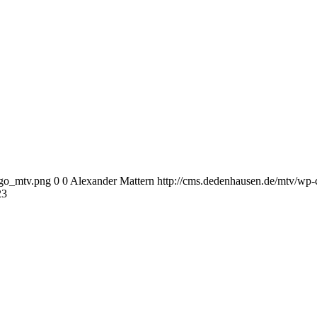
ogo_mtv.png
0
0
Alexander Mattern
http://cms.dedenhausen.de/mtv/wp-
23