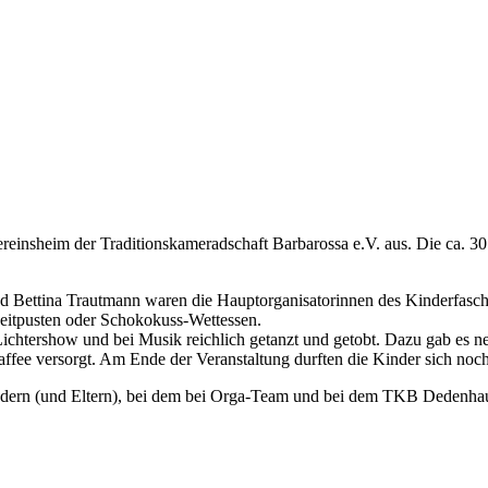
nsheim der Traditionskameradschaft Barbarossa e.V. aus. Die ca. 30 Kin
 Bettina Trautmann waren die Hauptorganisatorinnen des Kinderfasch
weitpusten oder Schokokuss-Wettessen.
chtershow und bei Musik reichlich getanzt und getobt. Dazu gab es n
ffee versorgt. Am Ende der Veranstaltung durften die Kinder sich no
dern (und Eltern), bei dem bei Orga-Team und bei dem TKB Dedenhaus