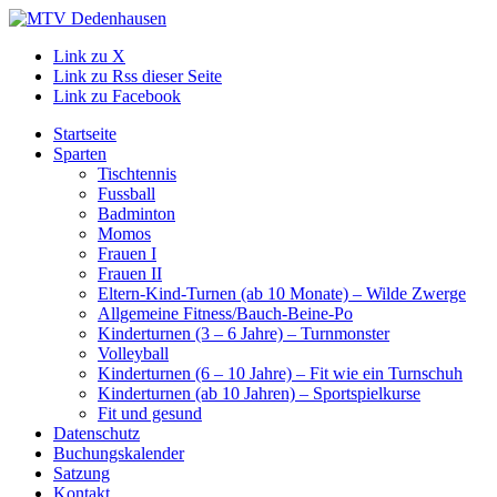
Link zu X
Link zu Rss dieser Seite
Link zu Facebook
Startseite
Sparten
Tischtennis
Fussball
Badminton
Momos
Frauen I
Frauen II
Eltern-Kind-Turnen (ab 10 Monate) – Wilde Zwerge
Allgemeine Fitness/Bauch-Beine-Po
Kinderturnen (3 – 6 Jahre) – Turnmonster
Volleyball
Kinderturnen (6 – 10 Jahre) – Fit wie ein Turnschuh
Kinderturnen (ab 10 Jahren) – Sportspielkurse
Fit und gesund
Datenschutz
Buchungskalender
Satzung
Kontakt